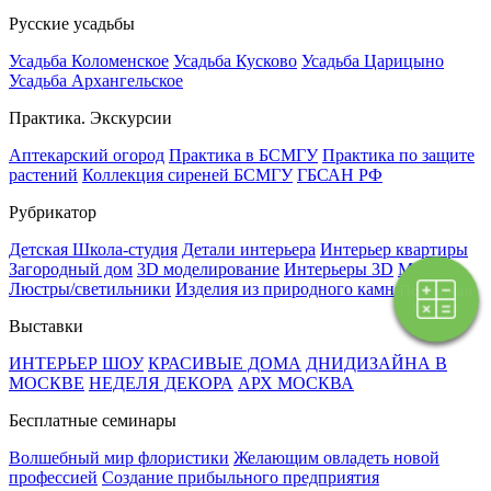
Русские усадьбы
Усадьба Коломенское
Усадьба Кусково
Усадьба Царицыно
Усадьба Архангельское
Практика. Экскурсии
Аптекарский огород
Практика в БСМГУ
Практика по защите
растений
Коллекция сиреней БСМГУ
ГБСАН РФ
Рубрикатор
Детская Школа-студия
Детали интерьера
Интерьер квартиры
Загородный дом
3D моделирование
Интерьеры 3D
Мебель
Люстры/светильники
Изделия из природного камня
Текстиль
Поэтапная
оплата
Выставки
ИНТЕРЬЕР ШОУ
КРАСИВЫЕ ДОМА
ДНИДИЗАЙНА В
МОСКВЕ
НЕДЕЛЯ ДЕКОРА
АРХ МОСКВА
Бесплатные семинары
Волшебный мир флористики
Желающим овладеть новой
профессией
Создание прибыльного предприятия