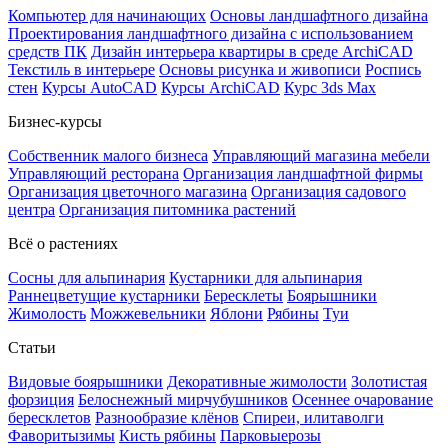
Компьютер для начинающих
Основы ландшафтного дизайна
Проектирования ландшафтного дизайна с использованием
средств ПК
Дизайн интерьера квартиры в среде ArchiCAD
Текстиль в интерьере
Основы рисунка и живописи
Роспись
стен
Курсы AutoCAD
Курсы ArchiCAD
Курс 3ds Max
Бизнес-курсы
Собственник малого бизнеса
Управляющий магазина мебели
Управляющий ресторана
Организация ландшафтной фирмы
Организация цветочного магазина
Организация садового
центра
Организация питомника растений
Всё о растениях
Сосны для альпинария
Кустарники для альпинария
Раннецветущие кустарники
Бересклеты
Боярышники
Жимолость
Можжевельники
Яблони
Рябины
Туи
Статьи
Видовые боярышники
Декоративные жимолости
Золотистая
форзиция
Белоснежный мирчубушников
Осеннее очарование
бересклетов
Разнообразие клёнов
Спиреи, илитаволги
Фаворитызимы
Кисть рябины
Парковыерозы