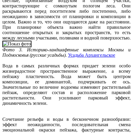
светлые, пронизанные воздухом и солнцем участки,
контрастирующие с сомкнутым пологом леса. Они
раскрываются перед посетителем либо постепенно, либо
неожиданно в зависимости от планировки и композиции в
целом. Важно и то, что они ощущаются даже на расстоянии.
При планировке объекта важно найти правильное
соотношение открытых и закрытых пространств, то есть
между лесными участками, полянами и водной поверхностью.
Фото 3. Историко-ландшафтные комплексы Москвы и
Подмосковья (русские усадьбы).
Усадьба Архангельское
Вода в самых различных формах придает зелени особо
жизнерадостное пространственное выражение, а всему
пейзажу пластичность. Вода может быть центром
композиции, ее доминантой, подчеркивать ее ось.
Значительные по величине водоемы изменяют растительный
пейзаж, определяют состав и расположение парковой
растительности. Они усиливают парковый эффект,
динамичность зелени.
Сочетание рельефа и воды в бесконечном разнообразии:
эффект неожиданности, последовательная смена
эмоциональной окраски пейзажа, фактурные контрасты,