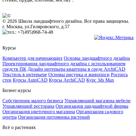
© 2026 Школа ландшафтного дизайна. Все права защищены.
г. Москва, ул.Гиляровского, д.57
+7(495)968-74-48
Курсы
Компьютер для начинающих
Основы ландшафтного дизайна
Проектирования ландшафтного дизайна с использованием
средств ПК
Дизайн интерьера квартиры в среде ArchiCAD
Текстиль в интерьере
Основы рисунка и живописи
Роспись
стен
Курсы AutoCAD
Курсы ArchiCAD
Курс 3ds Max
Бизнес-курсы
Собственник малого бизнеса
Управляющий магазина мебели
Управляющий ресторана
Организация ландшафтной фирмы
Организация цветочного магазина
Организация садового
центра
Организация питомника растений
Всё о растениях