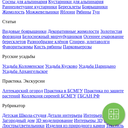
Сосны для альпинария
Кустарники для альпинария
Раннецветущие кустарники
Бересклеты
Боярышники
Жимолость
Можжевельники
Яблони
Рябины
Туи
Статьи
Видовые боярышники
Декоративные жимолости
Золотистая
форзиция
Белоснежный мирчубушников
Осеннее очарование
бересклетов
Разнообразие клёнов
Спиреи, илитаволги
Фаворитызимы
Кисть рябины
Парковыерозы
Русские усадьбы
Усадьба Коломенское
Усадьба Кусково
Усадьба Царицыно
Усадьба Архангельское
Практика. Экскурсии
Аптекарский огород
Практика в БСМГУ
Практика по защите
растений
Коллекция сиреней БСМГУ
ГБСАН РФ
Рубрикатор
Поэтапная
Детская Школа-студия
Детали интерьера
Интерьер квартиры
оплата
Загородный дом
3D моделирование
Интерьеры 3D
Мебель
Люстры/светильники
Изделия из природного камня
Текстиль