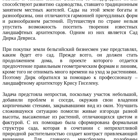
способствуют развитию садоводства, ставшего традиционным
занятием местных жителей. Сады на этой земле богаты и
разнообразны, они отличаются гармонией причудливых форм
и разнообразием растений. Путешествуя по стране нельзя
упустить возможность посетить творения известных
ландшафтных архитекторов. Одним из них является Сад
Дирка Девриса.
При покупке земли бельгийский бизнесмен уже представлял,
каким будет его сад. Прежде всего, он должен стать
продолжением дома, в проекте которого отдается
предпочтение правильным геометрическим формам и линиям,
кроме того не отнимать много времени на уход за растениями.
Поэтому Дирк обратился за помощью к профессионалу –
ландшафтному архитектору Крису Гиселену.
Задача предстояла непростая, поскольку участок небольшой,
добавили проблем и соседи, окружив свои владения
кирпичными стенами, закрывавшими вид из окон. Улучшить
сложившуюся ситуацию помогли живые изгороди разной
высоты, высаженные из растений, отличающихся цветом и
фактурой. С их помощью была сформирована формальная
структура сада, которая в сочетании с неприхотливой
природной растительностью создает контраст привлекающий
внимание. Для главного миксбордера подобраны