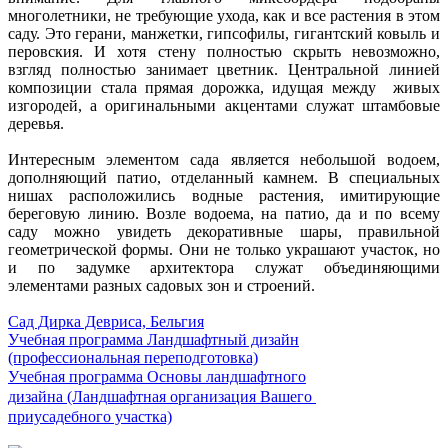
многолетники, не требующие ухода, как и все растения в этом
саду. Это герани, манжетки, гипсофилы, гигантский ковыль и
перовския. И хотя стену полностью скрыть невозможно,
взгляд полностью занимает цветник. Центральной линией
композиции стала прямая дорожка, идущая между живых
изгородей, а оригинальными акцентами служат штамбовые
деревья.
Интересным элементом сада является небольшой водоем,
дополняющий патио, отделанный камнем. В специальных
нишах расположились водные растения, имитирующие
береговую линию. Возле водоема, на патио, да и по всему
саду можно увидеть декоративные шары, правильной
геометрической формы. Они не только украшают участок, но
и по задумке архитектора служат объединяющими
элементами разных садовых зон и строений.
Сад Дирка Девриса, Бельгия
Учебная программа Ландшафтный дизайн
(профессиональная переподготовка)
Учебная программа Основы ландшафтного
дизайна (Ландшафтная организация Вашего
приусадебного участка)