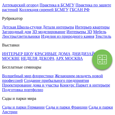
Аптекарский огород
Практика в БСМГУ
Практика по защите
растений
Коллекция сиреней БСМГУ
ГБСАН РФ
Рубрикатор
Детская Школа-студия
Детали интерьера
Интерьер квартиры
Загородный дом
3D моделирование
Интерьеры 3D
Мебель
Люстры/светильники
Изделия из природного камня
Текстиль
Выставки
ИНТЕРЬЕР ШОУ
КРАСИВЫЕ ДОМА
ДНИДИЗАЙНА В
Поэтапная
МОСКВЕ
НЕДЕЛЯ ДЕКОРА
АРХ МОСКВА
оплата
Бесплатные семинары
Волшебный мир флористики
Желающим овладеть новой
профессией
Создание прибыльного предприятия
Проектирование дома и участка
Конкурс Паркет в интерьере
Подготовка портфолио
Сады и парки мира
Сады и парки Германии
Сады и парки Франции
Сады и парки
Австрии