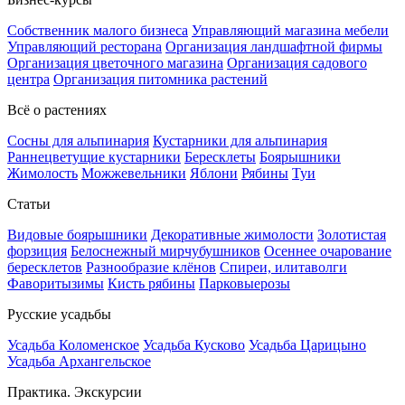
Собственник малого бизнеса
Управляющий магазина мебели
Управляющий ресторана
Организация ландшафтной фирмы
Организация цветочного магазина
Организация садового
центра
Организация питомника растений
Всё о растениях
Сосны для альпинария
Кустарники для альпинария
Раннецветущие кустарники
Бересклеты
Боярышники
Жимолость
Можжевельники
Яблони
Рябины
Туи
Статьи
Видовые боярышники
Декоративные жимолости
Золотистая
форзиция
Белоснежный мирчубушников
Осеннее очарование
бересклетов
Разнообразие клёнов
Спиреи, илитаволги
Фаворитызимы
Кисть рябины
Парковыерозы
Русские усадьбы
Усадьба Коломенское
Усадьба Кусково
Усадьба Царицыно
Усадьба Архангельское
Практика. Экскурсии