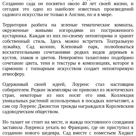
Созданию сада он посвятил около 40 лет своей жизни, и
сегодня это одно из наиболее известных произведений
садового искусства не только в Англии, но и в мире.
Территория разбита на зеленые тематические комнаты,
окруженные живыми изгородями из постриженного
кустарника. Каждая из них по-своему неповторима и хранит
собственный стиль. Здесь можно встретить Театральную
лужайку, Сад колонн, Кленовый парк, полюбоваться
восхитительными сочетаниями редких видов деревьев и
кустов, злаков и цветов. Невероятно талантливо подобрано
сочетание цвета, тени и текстуры в композициях, которое в
гармонии с топиарным искусством создает неповторимую
атмосферу.
Одержимый своей идеей, Лоуренс стал настоящим
собирателем. Редкие экземпляры он привозил из экзотических
стран, некоторые из них носят его имя. Коллекция
уникальных растений используемых в посадках впечатляет, а
сам сер Лоуренс Джонстон трижды награждался Королевским
садоводческим обществом.
Но талант не стоит на месте, и жажда постоянного созидания
заставила Лоуренса уехать во Францию, где он приступил к
созданию нового шедевра. Сад вместе с поместьем Хидкот