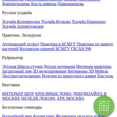
Фаворитызимы
Кисть рябины
Парковыерозы
Русские усадьбы
Усадьба Коломенское
Усадьба Кусково
Усадьба Царицыно
Усадьба Архангельское
Практика. Экскурсии
Аптекарский огород
Практика в БСМГУ
Практика по защите
растений
Коллекция сиреней БСМГУ
ГБСАН РФ
Рубрикатор
Детская Школа-студия
Детали интерьера
Интерьер квартиры
Загородный дом
3D моделирование
Интерьеры 3D
Мебель
Люстры/светильники
Изделия из природного камня
Текстиль
Выставки
ИНТЕРЬЕР ШОУ
КРАСИВЫЕ ДОМА
ДНИДИЗАЙНА В
МОСКВЕ
НЕДЕЛЯ ДЕКОРА
АРХ МОСКВА
Поэтапная
Бесплатные семинары
оплата
Волшебный мир флористики
Желающим овладеть новой