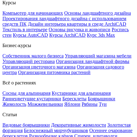
Курсы
Компьютер для начинающих
Основы ландшафтного дизайна
Проектирования ландшафтного дизайна с использованием
средств ПК
Дизайн интерьера квартиры в среде ArchiCAD
Текстиль в интерьере
Основы рисунка и живописи
Роспись
стен
Курсы AutoCAD
Курсы ArchiCAD
Курс 3ds Max
Бизнес-курсы
Собственник малого бизнеса
Управляющий магазина мебели
Управляющий ресторана
Организация ландшафтной фирмы
Организация цветочного магазина
Организация садового
центра
Организация питомника растений
Всё о растениях
Сосны для альпинария
Кустарники для альпинария
Раннецветущие кустарники
Бересклеты
Боярышники
Жимолость
Можжевельники
Яблони
Рябины
Туи
Статьи
Видовые боярышники
Декоративные жимолости
Золотистая
форзиция
Белоснежный мирчубушников
Осеннее очарование
бересклетов
Разнообразие клёнов
Спиреи, илитаволги