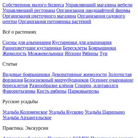
Собственник малого бизнеса
Управляющий магазина мебели
Управляющий ресторана
Организация ландшафтной фирмы
Организация цветочного магазина
Организация садового
центра
Организация питомника растений
Всё о растениях
Сосны для альпинария
Кустарники для альпинария
Раннецветущие кустарники
Бересклеты
Боярышники
Жимолость
Можжевельники
Яблони
Рябины
Туи
Статьи
Видовые боярышники
Декоративные жимолости
Золотистая
форзиция
Белоснежный мирчубушников
Осеннее очарование
бересклетов
Разнообразие клёнов
Спиреи, илитаволги
Фаворитызимы
Кисть рябины
Парковыерозы
Русские усадьбы
Усадьба Коломенское
Усадьба Кусково
Усадьба Царицыно
Усадьба Архангельское
Практика. Экскурсии