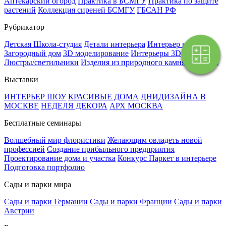
Аптекарский огород
Практика в БСМГУ
Практика по защите
растений
Коллекция сиреней БСМГУ
ГБСАН РФ
Рубрикатор
Детская Школа-студия
Детали интерьера
Интерьер квартиры
Поэтапная
Загородный дом
3D моделирование
Интерьеры 3D
Мебель
оплата
Люстры/светильники
Изделия из природного камня
Текстиль
Выставки
ИНТЕРЬЕР ШОУ
КРАСИВЫЕ ДОМА
ДНИДИЗАЙНА В
МОСКВЕ
НЕДЕЛЯ ДЕКОРА
АРХ МОСКВА
Бесплатные семинары
Волшебный мир флористики
Желающим овладеть новой
профессией
Создание прибыльного предприятия
Проектирование дома и участка
Конкурс Паркет в интерьере
Подготовка портфолио
Сады и парки мира
Сады и парки Германии
Сады и парки Франции
Сады и парки
Австрии