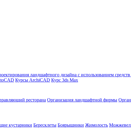
оектирования ландшафтного дизайна с использованием средст
utoCAD
Курсы ArchiCAD
Курс 3ds Max
правляющий ресторана
Организация ландшафтной фирмы
Орган
щие кустарники
Бересклеты
Боярышники
Жимолость
Можжевел