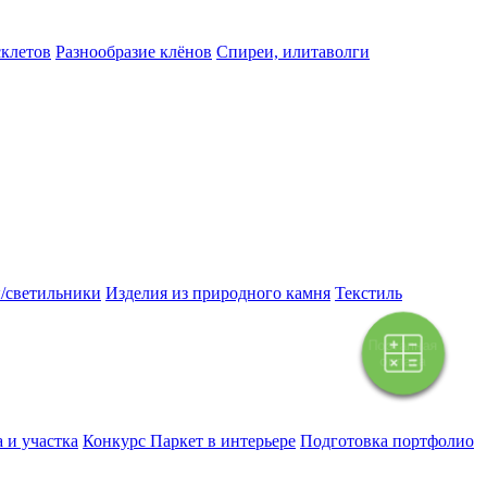
склетов
Разнообразие клёнов
Спиреи, илитаволги
/светильники
Изделия из природного камня
Текстиль
Поэтапная
оплата
 и участка
Конкурс Паркет в интерьере
Подготовка портфолио