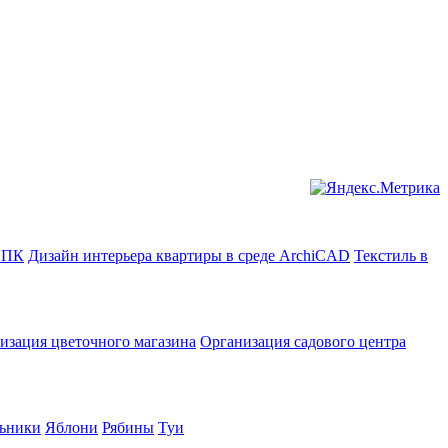
в ПК
Дизайн интерьера квартиры в среде ArchiCAD
Текстиль в
изация цветочного магазина
Организация садового центра
ьники
Яблони
Рябины
Туи