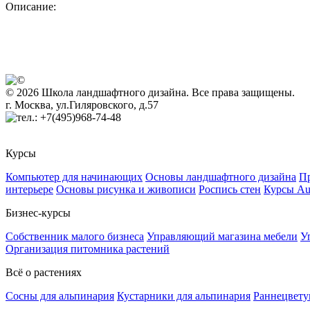
Описание:
© 2026 Школа ландшафтного дизайна. Все права защищены.
г. Москва, ул.Гиляровского, д.57
+7(495)968-74-48
Курсы
Компьютер для начинающих
Основы ландшафтного дизайна
Пр
интерьере
Основы рисунка и живописи
Роспись стен
Курсы A
Бизнес-курсы
Собственник малого бизнеса
Управляющий магазина мебели
У
Организация питомника растений
Всё о растениях
Сосны для альпинария
Кустарники для альпинария
Раннецвету