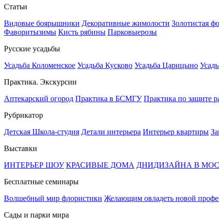
Статьи
Видовые боярышники
Декоративные жимолости
Золотистая ф
Фаворитызимы
Кисть рябины
Парковыерозы
Русские усадьбы
Усадьба Коломенское
Усадьба Кусково
Усадьба Царицыно
Усадь
Практика. Экскурсии
Аптекарский огород
Практика в БСМГУ
Практика по защите р
Рубрикатор
Детская Школа-студия
Детали интерьера
Интерьер квартиры
За
Выставки
ИНТЕРЬЕР ШОУ
КРАСИВЫЕ ДОМА
ДНИДИЗАЙНА В МО
Бесплатные семинары
Волшебный мир флористики
Желающим овладеть новой профе
Сады и парки мира