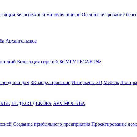
орзиция
Белоснежный мирчубушников
Осеннее очарование бере
ба Архангельское
астений
Коллекция сиреней БСМГУ
ГБСАН РФ
городный дом
3D моделирование
Интерьеры 3D
Мебель
Люстры
СКВЕ
НЕДЕЛЯ ДЕКОРА
АРХ МОСКВА
ссией
Создание прибыльного предприятия
Проектирование дома