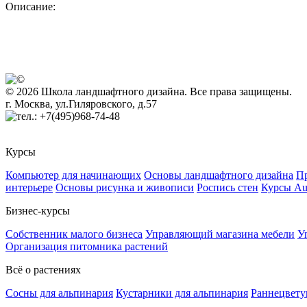
Описание:
© 2026 Школа ландшафтного дизайна. Все права защищены.
г. Москва, ул.Гиляровского, д.57
+7(495)968-74-48
Курсы
Компьютер для начинающих
Основы ландшафтного дизайна
Пр
интерьере
Основы рисунка и живописи
Роспись стен
Курсы A
Бизнес-курсы
Собственник малого бизнеса
Управляющий магазина мебели
У
Организация питомника растений
Всё о растениях
Сосны для альпинария
Кустарники для альпинария
Раннецвету