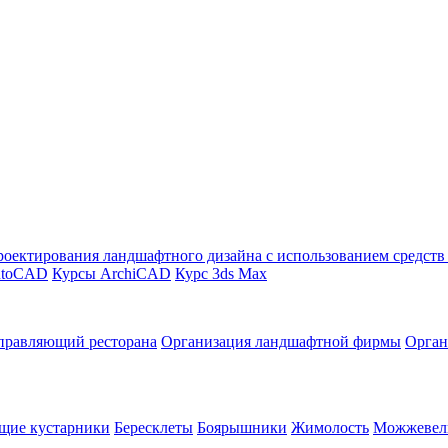
оектирования ландшафтного дизайна с использованием средст
utoCAD
Курсы ArchiCAD
Курс 3ds Max
правляющий ресторана
Организация ландшафтной фирмы
Орган
щие кустарники
Бересклеты
Боярышники
Жимолость
Можжевел