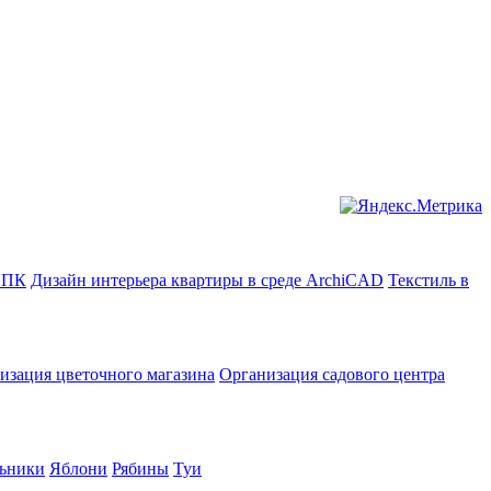
в ПК
Дизайн интерьера квартиры в среде ArchiCAD
Текстиль в
изация цветочного магазина
Организация садового центра
ьники
Яблони
Рябины
Туи