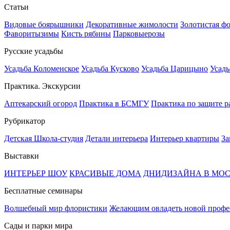
Статьи
Видовые боярышники
Декоративные жимолости
Золотистая ф
Фаворитызимы
Кисть рябины
Парковыерозы
Русские усадьбы
Усадьба Коломенское
Усадьба Кусково
Усадьба Царицыно
Усадь
Практика. Экскурсии
Аптекарский огород
Практика в БСМГУ
Практика по защите р
Рубрикатор
Детская Школа-студия
Детали интерьера
Интерьер квартиры
За
Выставки
ИНТЕРЬЕР ШОУ
КРАСИВЫЕ ДОМА
ДНИДИЗАЙНА В МО
Бесплатные семинары
Волшебный мир флористики
Желающим овладеть новой профе
Сады и парки мира