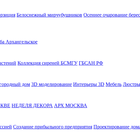
орзиция
Белоснежный мирчубушников
Осеннее очарование бере
ба Архангельское
астений
Коллекция сиреней БСМГУ
ГБСАН РФ
городный дом
3D моделирование
Интерьеры 3D
Мебель
Люстры
СКВЕ
НЕДЕЛЯ ДЕКОРА
АРХ МОСКВА
ссией
Создание прибыльного предприятия
Проектирование дома