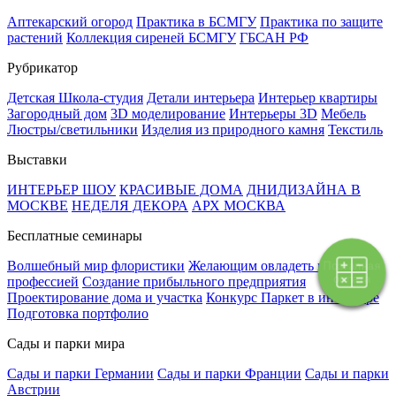
Аптекарский огород
Практика в БСМГУ
Практика по защите
растений
Коллекция сиреней БСМГУ
ГБСАН РФ
Рубрикатор
Детская Школа-студия
Детали интерьера
Интерьер квартиры
Загородный дом
3D моделирование
Интерьеры 3D
Мебель
Люстры/светильники
Изделия из природного камня
Текстиль
Выставки
ИНТЕРЬЕР ШОУ
КРАСИВЫЕ ДОМА
ДНИДИЗАЙНА В
МОСКВЕ
НЕДЕЛЯ ДЕКОРА
АРХ МОСКВА
Бесплатные семинары
Волшебный мир флористики
Желающим овладеть новой
Поэтапная
оплата
профессией
Создание прибыльного предприятия
Проектирование дома и участка
Конкурс Паркет в интерьере
Подготовка портфолио
Сады и парки мира
Сады и парки Германии
Сады и парки Франции
Сады и парки
Австрии