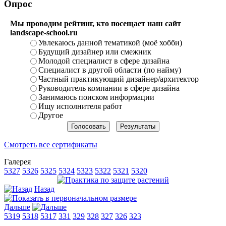
Опрос
Мы проводим рейтинг, кто посещает наш сайт
landscape-school.ru
Увлекаюсь данной тематикой (моё хобби)
Будущий дизайнер или смежник
Молодой специалист в сфере дизайна
Специалист в другой области (по найму)
Частный практикующий дизайнер/архитектор
Руководитель компании в сфере дизайна
Занимаюсь поиском информации
Ищу исполнителя работ
Другое
Смотреть все сертификаты
Галерея
5327
5326
5325
5324
5323
5322
5321
5320
Назад
Дальше
5319
5318
5317
331
329
328
327
326
323