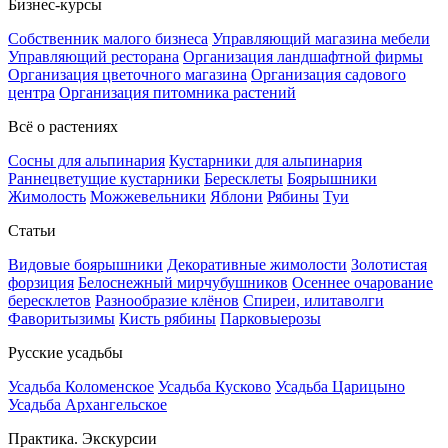
Бизнес-курсы
Собственник малого бизнеса
Управляющий магазина мебели
Управляющий ресторана
Организация ландшафтной фирмы
Организация цветочного магазина
Организация садового
центра
Организация питомника растений
Всё о растениях
Сосны для альпинария
Кустарники для альпинария
Раннецветущие кустарники
Бересклеты
Боярышники
Жимолость
Можжевельники
Яблони
Рябины
Туи
Статьи
Видовые боярышники
Декоративные жимолости
Золотистая
форзиция
Белоснежный мирчубушников
Осеннее очарование
бересклетов
Разнообразие клёнов
Спиреи, илитаволги
Фаворитызимы
Кисть рябины
Парковыерозы
Русские усадьбы
Усадьба Коломенское
Усадьба Кусково
Усадьба Царицыно
Усадьба Архангельское
Практика. Экскурсии