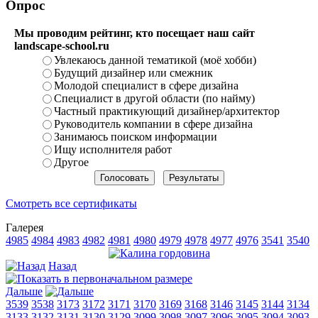
Опрос
Мы проводим рейтинг, кто посещает наш сайт
landscape-school.ru
Увлекаюсь данной тематикой (моё хобби)
Будущий дизайнер или смежник
Молодой специалист в сфере дизайна
Специалист в другой области (по найму)
Частный практикующий дизайнер/архитектор
Руководитель компании в сфере дизайна
Занимаюсь поиском информации
Ищу исполнителя работ
Другое
Смотреть все сертификаты
Галерея
4985
4984
4983
4982
4981
4980
4979
4978
4977
4976
3541
3540
Назад
Дальше
3539
3538
3173
3172
3171
3170
3169
3168
3146
3145
3144
3134
3133
3132
3131
3130
3129
3099
3098
3097
3096
3095
3094
3093