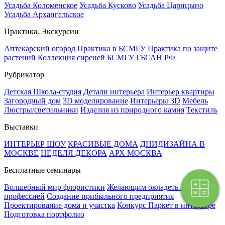
Усадьба Коломенское
Усадьба Кусково
Усадьба Царицыно
Усадьба Архангельское
Практика. Экскурсии
Аптекарский огород
Практика в БСМГУ
Практика по защите
растений
Коллекция сиреней БСМГУ
ГБСАН РФ
Рубрикатор
Детская Школа-студия
Детали интерьера
Интерьер квартиры
Загородный дом
3D моделирование
Интерьеры 3D
Мебель
Люстры/светильники
Изделия из природного камня
Текстиль
Выставки
ИНТЕРЬЕР ШОУ
КРАСИВЫЕ ДОМА
ДНИДИЗАЙНА В
МОСКВЕ
НЕДЕЛЯ ДЕКОРА
АРХ МОСКВА
Бесплатные семинары
Поэтапная
Волшебный мир флористики
Желающим овладеть новой
оплата
профессией
Создание прибыльного предприятия
Проектирование дома и участка
Конкурс Паркет в интерьере
Подготовка портфолио