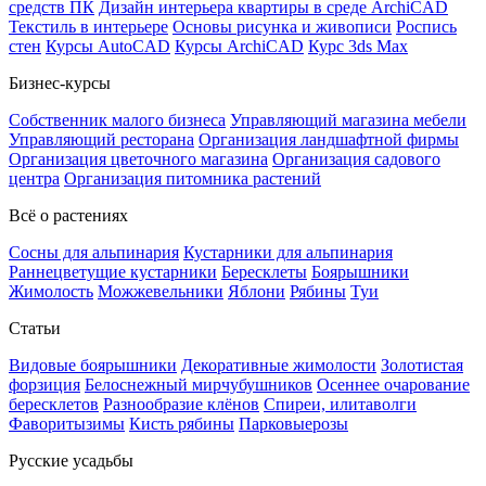
средств ПК
Дизайн интерьера квартиры в среде ArchiCAD
Текстиль в интерьере
Основы рисунка и живописи
Роспись
стен
Курсы AutoCAD
Курсы ArchiCAD
Курс 3ds Max
Бизнес-курсы
Собственник малого бизнеса
Управляющий магазина мебели
Управляющий ресторана
Организация ландшафтной фирмы
Организация цветочного магазина
Организация садового
центра
Организация питомника растений
Всё о растениях
Сосны для альпинария
Кустарники для альпинария
Раннецветущие кустарники
Бересклеты
Боярышники
Жимолость
Можжевельники
Яблони
Рябины
Туи
Статьи
Видовые боярышники
Декоративные жимолости
Золотистая
форзиция
Белоснежный мирчубушников
Осеннее очарование
бересклетов
Разнообразие клёнов
Спиреи, илитаволги
Фаворитызимы
Кисть рябины
Парковыерозы
Русские усадьбы