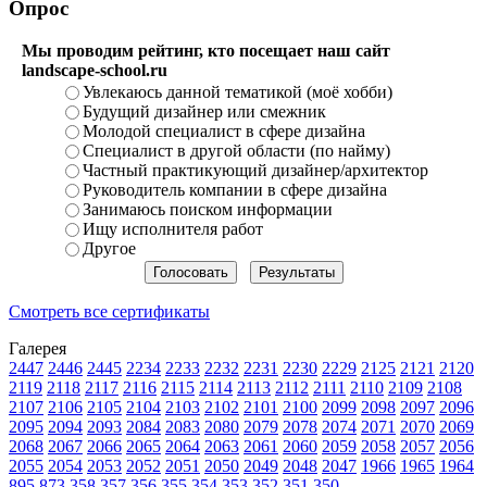
Опрос
Мы проводим рейтинг, кто посещает наш сайт
landscape-school.ru
Увлекаюсь данной тематикой (моё хобби)
Будущий дизайнер или смежник
Молодой специалист в сфере дизайна
Специалист в другой области (по найму)
Частный практикующий дизайнер/архитектор
Руководитель компании в сфере дизайна
Занимаюсь поиском информации
Ищу исполнителя работ
Другое
Смотреть все сертификаты
Галерея
2447
2446
2445
2234
2233
2232
2231
2230
2229
2125
2121
2120
2119
2118
2117
2116
2115
2114
2113
2112
2111
2110
2109
2108
2107
2106
2105
2104
2103
2102
2101
2100
2099
2098
2097
2096
2095
2094
2093
2084
2083
2080
2079
2078
2074
2071
2070
2069
2068
2067
2066
2065
2064
2063
2061
2060
2059
2058
2057
2056
2055
2054
2053
2052
2051
2050
2049
2048
2047
1966
1965
1964
895
873
358
357
356
355
354
353
352
351
350