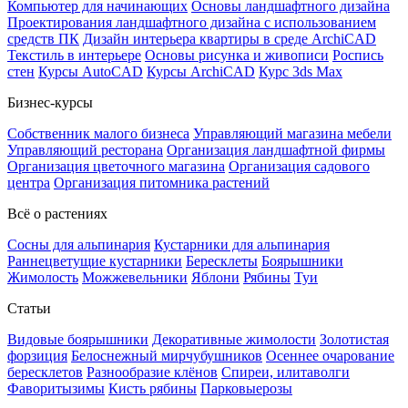
Компьютер для начинающих
Основы ландшафтного дизайна
Проектирования ландшафтного дизайна с использованием
средств ПК
Дизайн интерьера квартиры в среде ArchiCAD
Текстиль в интерьере
Основы рисунка и живописи
Роспись
стен
Курсы AutoCAD
Курсы ArchiCAD
Курс 3ds Max
Бизнес-курсы
Собственник малого бизнеса
Управляющий магазина мебели
Управляющий ресторана
Организация ландшафтной фирмы
Организация цветочного магазина
Организация садового
центра
Организация питомника растений
Всё о растениях
Сосны для альпинария
Кустарники для альпинария
Раннецветущие кустарники
Бересклеты
Боярышники
Жимолость
Можжевельники
Яблони
Рябины
Туи
Статьи
Видовые боярышники
Декоративные жимолости
Золотистая
форзиция
Белоснежный мирчубушников
Осеннее очарование
бересклетов
Разнообразие клёнов
Спиреи, илитаволги
Фаворитызимы
Кисть рябины
Парковыерозы