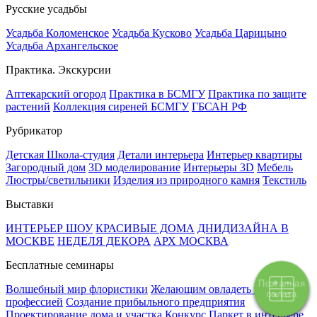
Русские усадьбы
Усадьба Коломенское
Усадьба Кусково
Усадьба Царицыно
Усадьба Архангельское
Практика. Экскурсии
Аптекарский огород
Практика в БСМГУ
Практика по защите
растений
Коллекция сиреней БСМГУ
ГБСАН РФ
Рубрикатор
Детская Школа-студия
Детали интерьера
Интерьер квартиры
Загородный дом
3D моделирование
Интерьеры 3D
Мебель
Люстры/светильники
Изделия из природного камня
Текстиль
Выставки
ИНТЕРЬЕР ШОУ
КРАСИВЫЕ ДОМА
ДНИДИЗАЙНА В
МОСКВЕ
НЕДЕЛЯ ДЕКОРА
АРХ МОСКВА
Бесплатные семинары
Поэтапная
Волшебный мир флористики
Желающим овладеть новой
оплата
профессией
Создание прибыльного предприятия
Проектирование дома и участка
Конкурс Паркет в интерьере