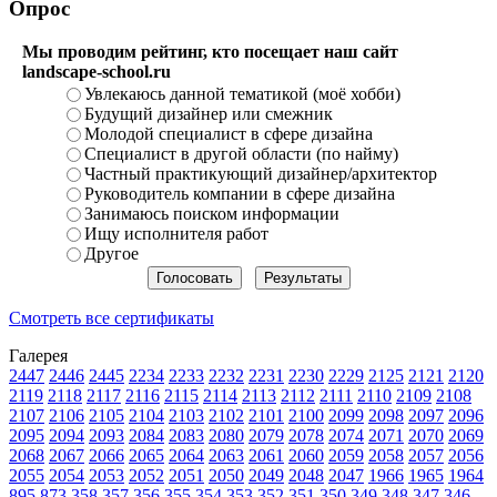
Опрос
Мы проводим рейтинг, кто посещает наш сайт
landscape-school.ru
Увлекаюсь данной тематикой (моё хобби)
Будущий дизайнер или смежник
Молодой специалист в сфере дизайна
Специалист в другой области (по найму)
Частный практикующий дизайнер/архитектор
Руководитель компании в сфере дизайна
Занимаюсь поиском информации
Ищу исполнителя работ
Другое
Смотреть все сертификаты
Галерея
2447
2446
2445
2234
2233
2232
2231
2230
2229
2125
2121
2120
2119
2118
2117
2116
2115
2114
2113
2112
2111
2110
2109
2108
2107
2106
2105
2104
2103
2102
2101
2100
2099
2098
2097
2096
2095
2094
2093
2084
2083
2080
2079
2078
2074
2071
2070
2069
2068
2067
2066
2065
2064
2063
2061
2060
2059
2058
2057
2056
2055
2054
2053
2052
2051
2050
2049
2048
2047
1966
1965
1964
895
873
358
357
356
355
354
353
352
351
350
349
348
347
346