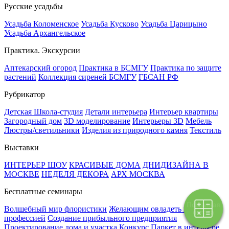
Русские усадьбы
Усадьба Коломенское
Усадьба Кусково
Усадьба Царицыно
Усадьба Архангельское
Практика. Экскурсии
Аптекарский огород
Практика в БСМГУ
Практика по защите
растений
Коллекция сиреней БСМГУ
ГБСАН РФ
Рубрикатор
Детская Школа-студия
Детали интерьера
Интерьер квартиры
Загородный дом
3D моделирование
Интерьеры 3D
Мебель
Люстры/светильники
Изделия из природного камня
Текстиль
Выставки
ИНТЕРЬЕР ШОУ
КРАСИВЫЕ ДОМА
ДНИДИЗАЙНА В
МОСКВЕ
НЕДЕЛЯ ДЕКОРА
АРХ МОСКВА
Бесплатные семинары
Поэтапная
Волшебный мир флористики
Желающим овладеть новой
оплата
профессией
Создание прибыльного предприятия
Проектирование дома и участка
Конкурс Паркет в интерьере