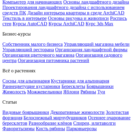
Компьютер для начинающих
Основы ландшафтного дизайна
Проектирования ландшафтного дизайна с использованием
средств ПК
Дизайн интерьера квартиры в среде ArchiCAD
Текстиль в интерьере
Основы рисунка и живописи
Роспись
стен
Курсы AutoCAD
Курсы ArchiCAD
Курс 3ds Max
Бизнес-курсы
Собственник малого бизнеса
Управляющий магазина мебели
Управляющий ресторана
Организация ландшафтной фирмы
Организация цветочного магазина
Организация садового
центра
Организация питомника растений
Всё о растениях
Сосны для альпинария
Кустарники для альпинария
Раннецветущие кустарники
Бересклеты
Боярышники
Жимолость
Можжевельники
Яблони
Рябины
Туи
Статьи
Видовые боярышники
Декоративные жимолости
Золотистая
форзиция
Белоснежный мирчубушников
Осеннее очарование
бересклетов
Разнообразие клёнов
Спиреи, илитаволги
Фаворитызимы
Кисть рябины
Парковыерозы