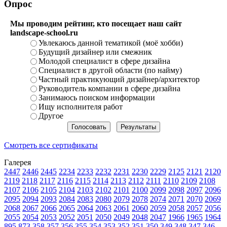
Опрос
Мы проводим рейтинг, кто посещает наш сайт
landscape-school.ru
Увлекаюсь данной тематикой (моё хобби)
Будущий дизайнер или смежник
Молодой специалист в сфере дизайна
Специалист в другой области (по найму)
Частный практикующий дизайнер/архитектор
Руководитель компании в сфере дизайна
Занимаюсь поиском информации
Ищу исполнителя работ
Другое
Смотреть все сертификаты
Галерея
2447
2446
2445
2234
2233
2232
2231
2230
2229
2125
2121
2120
2119
2118
2117
2116
2115
2114
2113
2112
2111
2110
2109
2108
2107
2106
2105
2104
2103
2102
2101
2100
2099
2098
2097
2096
2095
2094
2093
2084
2083
2080
2079
2078
2074
2071
2070
2069
2068
2067
2066
2065
2064
2063
2061
2060
2059
2058
2057
2056
2055
2054
2053
2052
2051
2050
2049
2048
2047
1966
1965
1964
895
873
358
357
356
355
354
353
352
351
350
349
348
347
346