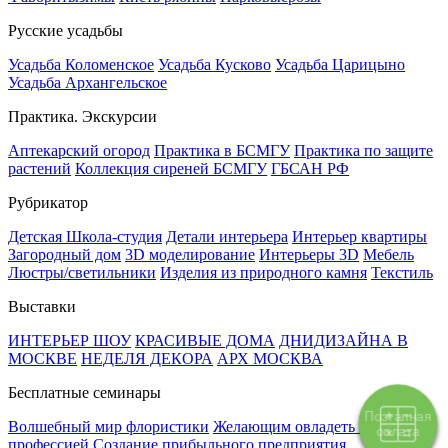
Русские усадьбы
Усадьба Коломенское
Усадьба Кусково
Усадьба Царицыно
Усадьба Архангельское
Практика. Экскурсии
Аптекарский огород
Практика в БСМГУ
Практика по защите
растений
Коллекция сиреней БСМГУ
ГБСАН РФ
Рубрикатор
Детская Школа-студия
Детали интерьера
Интерьер квартиры
Загородный дом
3D моделирование
Интерьеры 3D
Мебель
Люстры/светильники
Изделия из природного камня
Текстиль
Выставки
ИНТЕРЬЕР ШОУ
КРАСИВЫЕ ДОМА
ДНИДИЗАЙНА В
МОСКВЕ
НЕДЕЛЯ ДЕКОРА
АРХ МОСКВА
Бесплатные семинары
Поэтапная
Волшебный мир флористики
Желающим овладеть новой
оплата
профессией
Создание прибыльного предприятия