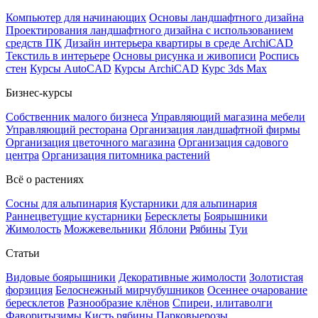
Компьютер для начинающих
Основы ландшафтного дизайна
Проектирования ландшафтного дизайна с использованием
средств ПК
Дизайн интерьера квартиры в среде ArchiCAD
Текстиль в интерьере
Основы рисунка и живописи
Роспись
стен
Курсы AutoCAD
Курсы ArchiCAD
Курс 3ds Max
Бизнес-курсы
Собственник малого бизнеса
Управляющий магазина мебели
Управляющий ресторана
Организация ландшафтной фирмы
Организация цветочного магазина
Организация садового
центра
Организация питомника растений
Всё о растениях
Сосны для альпинария
Кустарники для альпинария
Раннецветущие кустарники
Бересклеты
Боярышники
Жимолость
Можжевельники
Яблони
Рябины
Туи
Статьи
Видовые боярышники
Декоративные жимолости
Золотистая
форзиция
Белоснежный мирчубушников
Осеннее очарование
бересклетов
Разнообразие клёнов
Спиреи, илитаволги
Фаворитызимы
Кисть рябины
Парковыерозы