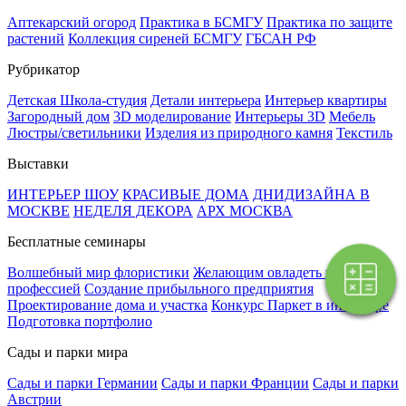
Аптекарский огород
Практика в БСМГУ
Практика по защите
растений
Коллекция сиреней БСМГУ
ГБСАН РФ
Рубрикатор
Детская Школа-студия
Детали интерьера
Интерьер квартиры
Загородный дом
3D моделирование
Интерьеры 3D
Мебель
Люстры/светильники
Изделия из природного камня
Текстиль
Выставки
ИНТЕРЬЕР ШОУ
КРАСИВЫЕ ДОМА
ДНИДИЗАЙНА В
МОСКВЕ
НЕДЕЛЯ ДЕКОРА
АРХ МОСКВА
Бесплатные семинары
Волшебный мир флористики
Желающим овладеть новой
Поэтапная
оплата
профессией
Создание прибыльного предприятия
Проектирование дома и участка
Конкурс Паркет в интерьере
Подготовка портфолио
Сады и парки мира
Сады и парки Германии
Сады и парки Франции
Сады и парки
Австрии