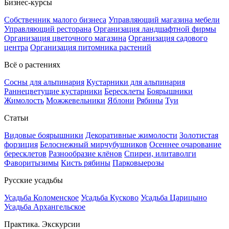
Бизнес-курсы
Собственник малого бизнеса
Управляющий магазина мебели
Управляющий ресторана
Организация ландшафтной фирмы
Организация цветочного магазина
Организация садового
центра
Организация питомника растений
Всё о растениях
Сосны для альпинария
Кустарники для альпинария
Раннецветущие кустарники
Бересклеты
Боярышники
Жимолость
Можжевельники
Яблони
Рябины
Туи
Статьи
Видовые боярышники
Декоративные жимолости
Золотистая
форзиция
Белоснежный мирчубушников
Осеннее очарование
бересклетов
Разнообразие клёнов
Спиреи, илитаволги
Фаворитызимы
Кисть рябины
Парковыерозы
Русские усадьбы
Усадьба Коломенское
Усадьба Кусково
Усадьба Царицыно
Усадьба Архангельское
Практика. Экскурсии