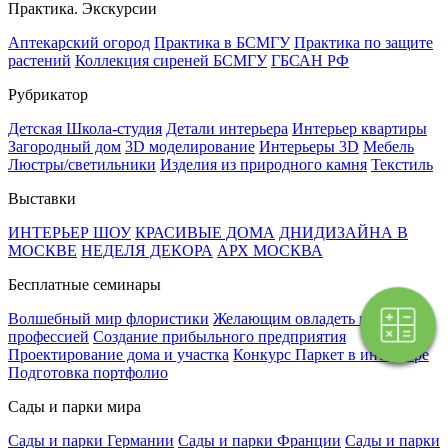
Практика. Экскурсии
Аптекарский огород
Практика в БСМГУ
Практика по защите
растений
Коллекция сиреней БСМГУ
ГБСАН РФ
Рубрикатор
Детская Школа-студия
Детали интерьера
Интерьер квартиры
Загородный дом
3D моделирование
Интерьеры 3D
Мебель
Люстры/светильники
Изделия из природного камня
Текстиль
Выставки
ИНТЕРЬЕР ШОУ
КРАСИВЫЕ ДОМА
ДНИДИЗАЙНА В
МОСКВЕ
НЕДЕЛЯ ДЕКОРА
АРХ МОСКВА
Бесплатные семинары
Волшебный мир флористики
Желающим овладеть новой
Поэтапная
оплата
профессией
Создание прибыльного предприятия
Проектирование дома и участка
Конкурс Паркет в интерьере
Подготовка портфолио
Сады и парки мира
Сады и парки Германии
Сады и парки Франции
Сады и парки