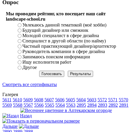
Опрос
Мы проводим рейтинг, кто посещает наш сайт
landscape-school.ru
Увлекаюсь данной тематикой (моё хобби)
Будущий дизайнер или смежник
Молодой специалист в сфере дизайна
Специалист в другой области (по найму)
Частный практикующий дизайнер/архитектор
Руководитель компании в сфере дизайна
Занимаюсь поиском информации
Ищу исполнителя работ
Другое
Смотреть все сертификаты
Галерея
5611
5610
5609
5608
5607
5606
5605
5604
5603
5572
5571
5570
5569
5568
5567
5566
5565
5564
5563
2895
2894
2893
2892
2891
Назад
Дальше
2890
2889
2888