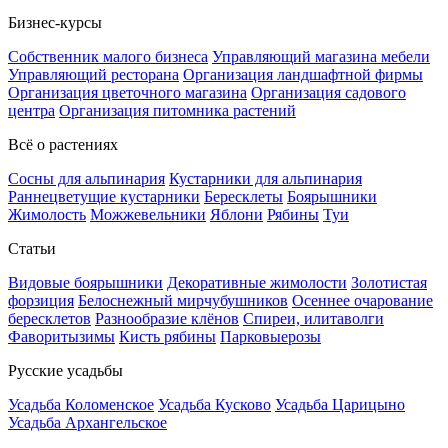
Бизнес-курсы
Собственник малого бизнеса
Управляющий магазина мебели
Управляющий ресторана
Организация ландшафтной фирмы
Организация цветочного магазина
Организация садового
центра
Организация питомника растений
Всё о растениях
Сосны для альпинария
Кустарники для альпинария
Раннецветущие кустарники
Бересклеты
Боярышники
Жимолость
Можжевельники
Яблони
Рябины
Туи
Статьи
Видовые боярышники
Декоративные жимолости
Золотистая
форзиция
Белоснежный мирчубушников
Осеннее очарование
бересклетов
Разнообразие клёнов
Спиреи, илитаволги
Фаворитызимы
Кисть рябины
Парковыерозы
Русские усадьбы
Усадьба Коломенское
Усадьба Кусково
Усадьба Царицыно
Усадьба Архангельское