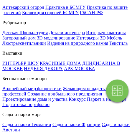
Аптекарский огород
Практика в БСМГУ
Практика по защите
растений
Коллекция сиреней БСМГУ
ГБСАН РФ
Рубрикатор
Детская Школа-студия
Детали интерьера
Интерьер квартиры
Загородный дом
3D моделирование
Интерьеры 3D
Мебель
Люстры/светильники
Изделия из природного камня
Текстиль
Выставки
ИНТЕРЬЕР ШОУ
КРАСИВЫЕ ДОМА
ДНИДИЗАЙНА В
МОСКВЕ
НЕДЕЛЯ ДЕКОРА
АРХ МОСКВА
Бесплатные семинары
Волшебный мир флористики
Желающим овладеть новой
Поэтапная
оплата
профессией
Создание прибыльного предприятия
Проектирование дома и участка
Конкурс Паркет в интерьере
Подготовка портфолио
Сады и парки мира
Сады и парки Германии
Сады и парки Франции
Сады и парки
Австрии