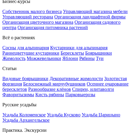
Бизнес-курсы
Собственник малого бизнеса
Управляющий магазина мебели
Управляющий ресторана
Организация ландшафтной фирмы
Организация цветочного магазина
Организация садового
центра
Организация питомника растений
Всё о растениях
Сосны для альпинария
Кустарники для альпинария
Раннецветущие кустарники
Бересклеты
Боярышники
Жимолость
Можжевельники
Яблони
Рябины
Туи
Статьи
Видовые боярышники
Декоративные жимолости
Золотистая
форзиция
Белоснежный мирчубушников
Осеннее очарование
бересклетов
Разнообразие клёнов
Спиреи, илитаволги
Фаворитызимы
Кисть рябины
Парковыерозы
Русские усадьбы
Усадьба Коломенское
Усадьба Кусково
Усадьба Царицыно
Усадьба Архангельское
Практика. Экскурсии