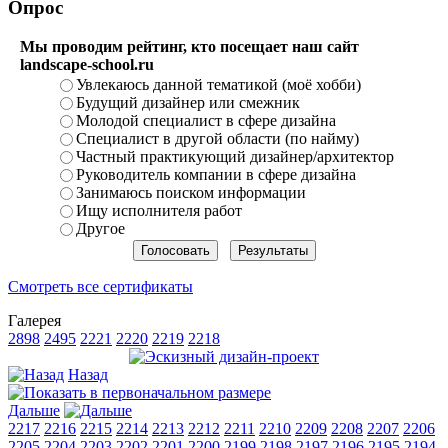
Опрос
Мы проводим рейтинг, кто посещает наш сайт
landscape-school.ru
Увлекаюсь данной тематикой (моё хобби)
Будущий дизайнер или смежник
Молодой специалист в сфере дизайна
Специалист в другой области (по найму)
Частный практикующий дизайнер/архитектор
Руководитель компании в сфере дизайна
Занимаюсь поиском информации
Ищу исполнителя работ
Другое
Смотреть все сертификаты
Галерея
2898
2495
2221
2220
2219
2218
Назад
Дальше
2217
2216
2215
2214
2213
2212
2211
2210
2209
2208
2207
2206
2205
2204
2203
2202
2201
2200
2199
2198
2197
2196
2195
2194