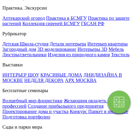
Практика. Экскурсии
Аптекарский огород
Практика в БСМГУ
Практика по защите
растений
Коллекция сиреней БСМГУ
ГБСАН РФ
Рубрикатор
Детская Школа-студия
Детали интерьера
Интерьер квартиры
Загородный дом
3D моделирование
Интерьеры 3D
Мебель
Люстры/светильники
Изделия из природного камня
Текстиль
Выставки
ИНТЕРЬЕР ШОУ
КРАСИВЫЕ ДОМА
ДНИДИЗАЙНА В
МОСКВЕ
НЕДЕЛЯ ДЕКОРА
АРХ МОСКВА
Бесплатные семинары
Поэтапная
Волшебный мир флористики
Желающим овладеть новой
оплата
профессией
Создание прибыльного предприятия
Проектирование дома и участка
Конкурс Паркет в интерьере
Подготовка портфолио
Сады и парки мира