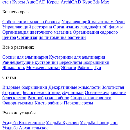
стен
Курсы AutoCAD
Курсы ArchiCAD
Курс 3ds Max
Бизнес-курсы
Собственник малого бизнеса
Управляющий магазина мебели
Управляющий ресторана
Организация ландшафтной фирмы
Организация цветочного магазина
Организация садового
центра
Организация питомника растений
Всё о растениях
Сосны для альпинария
Кустарники для альпинария
Раннецветущие кустарники
Бересклеты
Боярышники
Жимолость
Можжевельники
Яблони
Рябины
Туи
Статьи
Видовые боярышники
Декоративные жимолости
Золотистая
форзиция
Белоснежный мирчубушников
Осеннее очарование
бересклетов
Разнообразие клёнов
Спиреи, илитаволги
Фаворитызимы
Кисть рябины
Парковыерозы
Русские усадьбы
Усадьба Коломенское
Усадьба Кусково
Усадьба Царицыно
Усадьба Архангельское