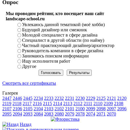
Опрос
Мы проводим рейтинг, кто посещает наш сайт
landscape-school.ru
Увлекаюсь данной тематикой (моё хобби)
Будущий дизайнер или смежник
Молодой специалист в сфере дизайна
Специалист в другой области (по найму)
Частный практикующий дизайнер/архитектор
Руководитель компании в сфере дизайна
Занимаюсь поиском информации
Ищу исполнителя работ
Другое
Смотреть все сертификаты
Галерея
2447
2446
2445
2234
2233
2232
2231
2230
2229
2125
2121
2120
2119
2118
2117
2116
2115
2114
2113
2112
2111
2110
2109
2108
2107
2106
2105
2104
2103
2102
2101
2100
2099
2098
2097
2096
2095
2094
2093
2084
2083
2080
2079
2078
2074
2071
2070
Назад