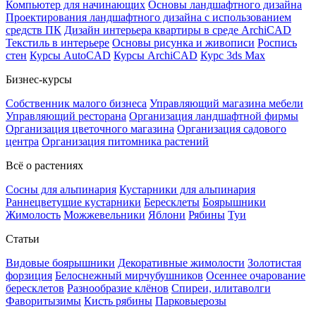
Компьютер для начинающих
Основы ландшафтного дизайна
Проектирования ландшафтного дизайна с использованием
средств ПК
Дизайн интерьера квартиры в среде ArchiCAD
Текстиль в интерьере
Основы рисунка и живописи
Роспись
стен
Курсы AutoCAD
Курсы ArchiCAD
Курс 3ds Max
Бизнес-курсы
Собственник малого бизнеса
Управляющий магазина мебели
Управляющий ресторана
Организация ландшафтной фирмы
Организация цветочного магазина
Организация садового
центра
Организация питомника растений
Всё о растениях
Сосны для альпинария
Кустарники для альпинария
Раннецветущие кустарники
Бересклеты
Боярышники
Жимолость
Можжевельники
Яблони
Рябины
Туи
Статьи
Видовые боярышники
Декоративные жимолости
Золотистая
форзиция
Белоснежный мирчубушников
Осеннее очарование
бересклетов
Разнообразие клёнов
Спиреи, илитаволги
Фаворитызимы
Кисть рябины
Парковыерозы