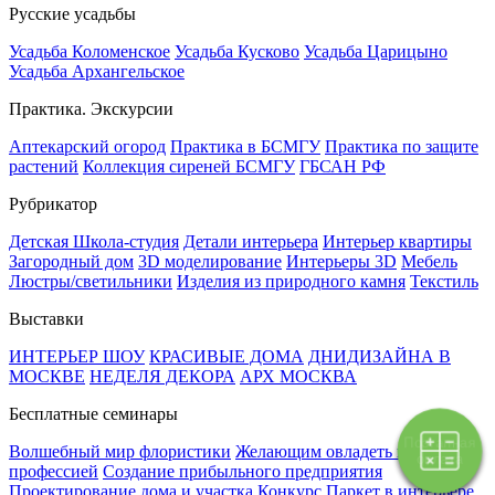
Русские усадьбы
Усадьба Коломенское
Усадьба Кусково
Усадьба Царицыно
Усадьба Архангельское
Практика. Экскурсии
Аптекарский огород
Практика в БСМГУ
Практика по защите
растений
Коллекция сиреней БСМГУ
ГБСАН РФ
Рубрикатор
Детская Школа-студия
Детали интерьера
Интерьер квартиры
Загородный дом
3D моделирование
Интерьеры 3D
Мебель
Люстры/светильники
Изделия из природного камня
Текстиль
Выставки
ИНТЕРЬЕР ШОУ
КРАСИВЫЕ ДОМА
ДНИДИЗАЙНА В
МОСКВЕ
НЕДЕЛЯ ДЕКОРА
АРХ МОСКВА
Бесплатные семинары
Поэтапная
Волшебный мир флористики
Желающим овладеть новой
оплата
профессией
Создание прибыльного предприятия
Проектирование дома и участка
Конкурс Паркет в интерьере