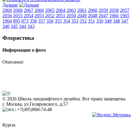
Дальше
2069
2068
2067
2066
2065
2064
2063
2061
2060
2059
2058
2057
2056
2055
2054
2053
2052
2051
2050
2049
2048
2047
1966
1965
1964
895
873
358
357
356
355
354
353
352
351
350
349
348
347
346
345
344
343
Флористика
Информация о фото
Описание:
© 2026 Школа ландшафтного дизайна. Все права защищены.
г. Москва, ул.Гиляровского, д.57
+7(495)968-74-48
Курсы