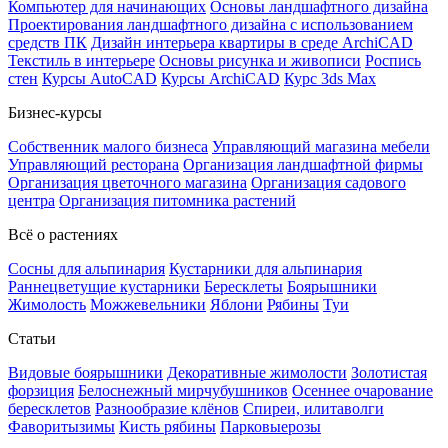
Компьютер для начинающих
Основы ландшафтного дизайна
Проектирования ландшафтного дизайна с использованием
средств ПК
Дизайн интерьера квартиры в среде ArchiCAD
Текстиль в интерьере
Основы рисунка и живописи
Роспись
стен
Курсы AutoCAD
Курсы ArchiCAD
Курс 3ds Max
Бизнес-курсы
Собственник малого бизнеса
Управляющий магазина мебели
Управляющий ресторана
Организация ландшафтной фирмы
Организация цветочного магазина
Организация садового
центра
Организация питомника растений
Всё о растениях
Сосны для альпинария
Кустарники для альпинария
Раннецветущие кустарники
Бересклеты
Боярышники
Жимолость
Можжевельники
Яблони
Рябины
Туи
Статьи
Видовые боярышники
Декоративные жимолости
Золотистая
форзиция
Белоснежный мирчубушников
Осеннее очарование
бересклетов
Разнообразие клёнов
Спиреи, илитаволги
Фаворитызимы
Кисть рябины
Парковыерозы