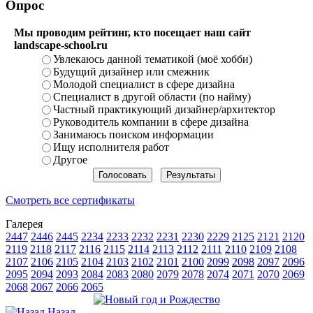
Опрос
Мы проводим рейтинг, кто посещает наш сайт
landscape-school.ru
Увлекаюсь данной тематикой (моё хобби)
Будущий дизайнер или смежник
Молодой специалист в сфере дизайна
Специалист в другой области (по найму)
Частный практикующий дизайнер/архитектор
Руководитель компании в сфере дизайна
Занимаюсь поиском информации
Ищу исполнителя работ
Другое
Смотреть все сертификаты
Галерея
2447
2446
2445
2234
2233
2232
2231
2230
2229
2125
2121
2120
2119
2118
2117
2116
2115
2114
2113
2112
2111
2110
2109
2108
2107
2106
2105
2104
2103
2102
2101
2100
2099
2098
2097
2096
2095
2094
2093
2084
2083
2080
2079
2078
2074
2071
2070
2069
2068
2067
2066
2065
Назад