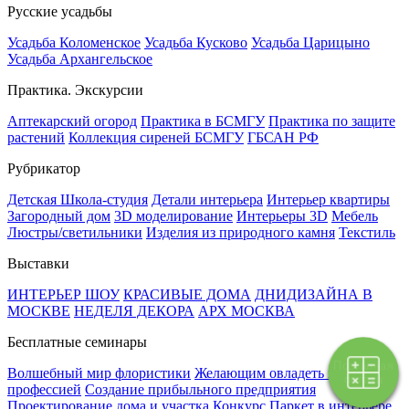
Русские усадьбы
Усадьба Коломенское
Усадьба Кусково
Усадьба Царицыно
Усадьба Архангельское
Практика. Экскурсии
Аптекарский огород
Практика в БСМГУ
Практика по защите
растений
Коллекция сиреней БСМГУ
ГБСАН РФ
Рубрикатор
Детская Школа-студия
Детали интерьера
Интерьер квартиры
Загородный дом
3D моделирование
Интерьеры 3D
Мебель
Люстры/светильники
Изделия из природного камня
Текстиль
Выставки
ИНТЕРЬЕР ШОУ
КРАСИВЫЕ ДОМА
ДНИДИЗАЙНА В
МОСКВЕ
НЕДЕЛЯ ДЕКОРА
АРХ МОСКВА
Бесплатные семинары
Поэтапная
Волшебный мир флористики
Желающим овладеть новой
оплата
профессией
Создание прибыльного предприятия
Проектирование дома и участка
Конкурс Паркет в интерьере