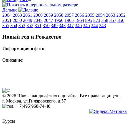
Дальше
2064
2063
2061
2060
2059
2058
2057
2056
2055
2054
2053
2052
2051
2050
2049
2048
2047
1966
1965
1964
895
873
358
357
356
355
354
353
352
351
350
349
348
347
346
345
344
343
Новый год и Рождество
Информация о фото
Описание:
© 2026 Школа ландшафтного дизайна. Все права защищены.
г. Москва, ул.Гиляровского, д.57
+7(495)968-74-48
Курсы