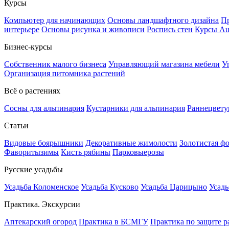
Курсы
Компьютер для начинающих
Основы ландшафтного дизайна
Пр
интерьере
Основы рисунка и живописи
Роспись стен
Курсы A
Бизнес-курсы
Собственник малого бизнеса
Управляющий магазина мебели
У
Организация питомника растений
Всё о растениях
Сосны для альпинария
Кустарники для альпинария
Раннецвету
Статьи
Видовые боярышники
Декоративные жимолости
Золотистая ф
Фаворитызимы
Кисть рябины
Парковыерозы
Русские усадьбы
Усадьба Коломенское
Усадьба Кусково
Усадьба Царицыно
Усадь
Практика. Экскурсии
Аптекарский огород
Практика в БСМГУ
Практика по защите р