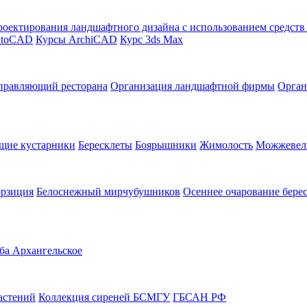
оектирования ландшафтного дизайна с использованием средст
utoCAD
Курсы ArchiCAD
Курс 3ds Max
правляющий ресторана
Организация ландшафтной фирмы
Орган
щие кустарники
Бересклеты
Боярышники
Жимолость
Можжевел
орзиция
Белоснежный мирчубушников
Осеннее очарование бере
ба Архангельское
астений
Коллекция сиреней БСМГУ
ГБСАН РФ