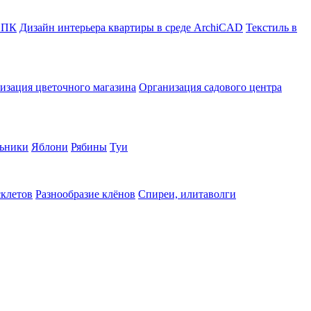
в ПК
Дизайн интерьера квартиры в среде ArchiCAD
Текстиль в
изация цветочного магазина
Организация садового центра
ьники
Яблони
Рябины
Туи
склетов
Разнообразие клёнов
Спиреи, илитаволги