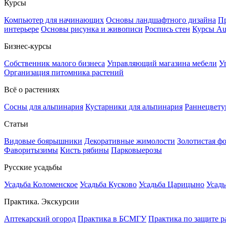
Курсы
Компьютер для начинающих
Основы ландшафтного дизайна
Пр
интерьере
Основы рисунка и живописи
Роспись стен
Курсы A
Бизнес-курсы
Собственник малого бизнеса
Управляющий магазина мебели
У
Организация питомника растений
Всё о растениях
Сосны для альпинария
Кустарники для альпинария
Раннецвету
Статьи
Видовые боярышники
Декоративные жимолости
Золотистая ф
Фаворитызимы
Кисть рябины
Парковыерозы
Русские усадьбы
Усадьба Коломенское
Усадьба Кусково
Усадьба Царицыно
Усадь
Практика. Экскурсии
Аптекарский огород
Практика в БСМГУ
Практика по защите р