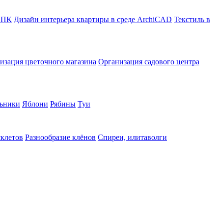
в ПК
Дизайн интерьера квартиры в среде ArchiCAD
Текстиль в
изация цветочного магазина
Организация садового центра
ьники
Яблони
Рябины
Туи
склетов
Разнообразие клёнов
Спиреи, илитаволги