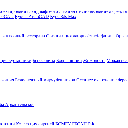
оектирования ландшафтного дизайна с использованием средст
utoCAD
Курсы ArchiCAD
Курс 3ds Max
правляющий ресторана
Организация ландшафтной фирмы
Орган
щие кустарники
Бересклеты
Боярышники
Жимолость
Можжевел
орзиция
Белоснежный мирчубушников
Осеннее очарование бере
ба Архангельское
астений
Коллекция сиреней БСМГУ
ГБСАН РФ