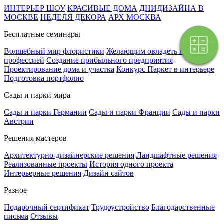
ИНТЕРЬЕР ШОУ
КРАСИВЫЕ ДОМА
ДНИДИЗАЙНА В
МОСКВЕ
НЕДЕЛЯ ДЕКОРА
АРХ МОСКВА
Бесплатные семинары
Поэтапная
оплата
Волшебный мир флористики
Желающим овладеть новой
профессией
Создание прибыльного предприятия
Проектирование дома и участка
Конкурс Паркет в интерьере
Подготовка портфолио
Сады и парки мира
Сады и парки Германии
Сады и парки Франции
Сады и парки
Австрии
Решения мастеров
Архитектурно-дизайнерские решения
Ландшафтные решения
Реализованные проекты
История одного проекта
Интерьерные решения
Дизайн сайтов
Разное
Подарочный сертификат
Трудоустройство
Благодарственные
письма
Отзывы