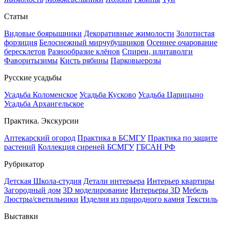
Статьи
Видовые боярышники
Декоративные жимолости
Золотистая
форзиция
Белоснежный мирчубушников
Осеннее очарование
бересклетов
Разнообразие клёнов
Спиреи, илитаволги
Фаворитызимы
Кисть рябины
Парковыерозы
Русские усадьбы
Усадьба Коломенское
Усадьба Кусково
Усадьба Царицыно
Усадьба Архангельское
Практика. Экскурсии
Аптекарский огород
Практика в БСМГУ
Практика по защите
растений
Коллекция сиреней БСМГУ
ГБСАН РФ
Рубрикатор
Детская Школа-студия
Детали интерьера
Интерьер квартиры
Загородный дом
3D моделирование
Интерьеры 3D
Мебель
Люстры/светильники
Изделия из природного камня
Текстиль
Выставки