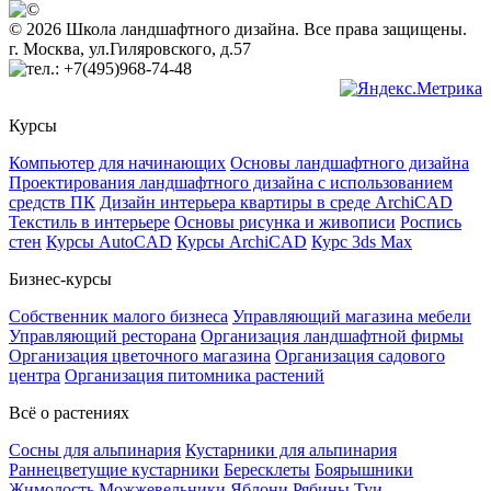
© 2026 Школа ландшафтного дизайна. Все права защищены.
г. Москва, ул.Гиляровского, д.57
+7(495)968-74-48
Курсы
Компьютер для начинающих
Основы ландшафтного дизайна
Проектирования ландшафтного дизайна с использованием
средств ПК
Дизайн интерьера квартиры в среде ArchiCAD
Текстиль в интерьере
Основы рисунка и живописи
Роспись
стен
Курсы AutoCAD
Курсы ArchiCAD
Курс 3ds Max
Бизнес-курсы
Собственник малого бизнеса
Управляющий магазина мебели
Управляющий ресторана
Организация ландшафтной фирмы
Организация цветочного магазина
Организация садового
центра
Организация питомника растений
Всё о растениях
Сосны для альпинария
Кустарники для альпинария
Раннецветущие кустарники
Бересклеты
Боярышники
Жимолость
Можжевельники
Яблони
Рябины
Туи