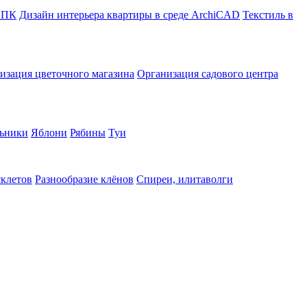
в ПК
Дизайн интерьера квартиры в среде ArchiCAD
Текстиль в
изация цветочного магазина
Организация садового центра
ьники
Яблони
Рябины
Туи
склетов
Разнообразие клёнов
Спиреи, илитаволги