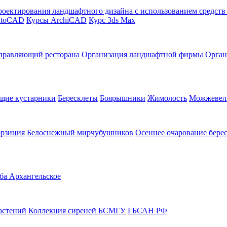
оектирования ландшафтного дизайна с использованием средст
utoCAD
Курсы ArchiCAD
Курс 3ds Max
правляющий ресторана
Организация ландшафтной фирмы
Орган
щие кустарники
Бересклеты
Боярышники
Жимолость
Можжевел
орзиция
Белоснежный мирчубушников
Осеннее очарование бере
ба Архангельское
астений
Коллекция сиреней БСМГУ
ГБСАН РФ