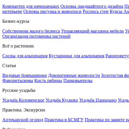
Компьютер для начинающих
Основы ландшафтного дизайна
Пр
интерьере
Основы рисунка и живописи
Роспись стен
Курсы A
Бизнес-курсы
Собственник малого бизнеса
Управляющий магазина мебели
У
Организация питомника растений
Всё о растениях
Сосны для альпинария
Кустарники для альпинария
Раннецвету
Статьи
Видовые боярышники
Декоративные жимолости
Золотистая ф
Фаворитызимы
Кисть рябины
Парковыерозы
Русские усадьбы
Усадьба Коломенское
Усадьба Кусково
Усадьба Царицыно
Усадь
Практика. Экскурсии
Аптекарский огород
Практика в БСМГУ
Практика по защите р