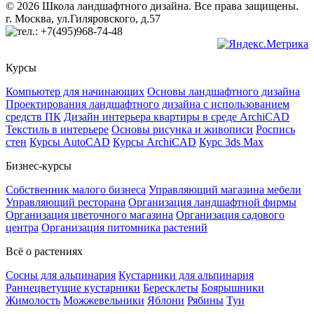
© 2026 Школа ландшафтного дизайна. Все права защищены.
г. Москва, ул.Гиляровского, д.57
+7(495)968-74-48
Курсы
Компьютер для начинающих
Основы ландшафтного дизайна
Проектирования ландшафтного дизайна с использованием
средств ПК
Дизайн интерьера квартиры в среде ArchiCAD
Текстиль в интерьере
Основы рисунка и живописи
Роспись
стен
Курсы AutoCAD
Курсы ArchiCAD
Курс 3ds Max
Бизнес-курсы
Собственник малого бизнеса
Управляющий магазина мебели
Управляющий ресторана
Организация ландшафтной фирмы
Организация цветочного магазина
Организация садового
центра
Организация питомника растений
Всё о растениях
Сосны для альпинария
Кустарники для альпинария
Раннецветущие кустарники
Бересклеты
Боярышники
Жимолость
Можжевельники
Яблони
Рябины
Туи