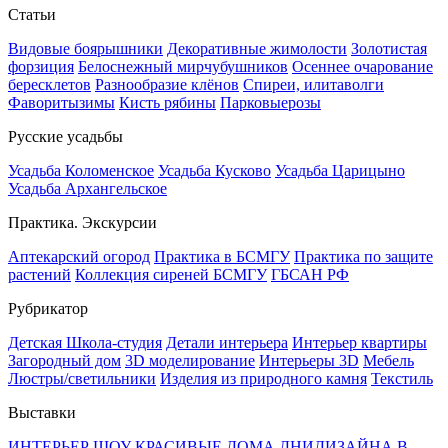
Статьи
Видовые боярышники
Декоративные жимолости
Золотистая
форзиция
Белоснежный мирчубушников
Осеннее очарование
бересклетов
Разнообразие клёнов
Спиреи, илитаволги
Фаворитызимы
Кисть рябины
Парковыерозы
Русские усадьбы
Усадьба Коломенское
Усадьба Кусково
Усадьба Царицыно
Усадьба Архангельское
Практика. Экскурсии
Аптекарский огород
Практика в БСМГУ
Практика по защите
растений
Коллекция сиреней БСМГУ
ГБСАН РФ
Рубрикатор
Детская Школа-студия
Детали интерьера
Интерьер квартиры
Загородный дом
3D моделирование
Интерьеры 3D
Мебель
Люстры/светильники
Изделия из природного камня
Текстиль
Выставки
ИНТЕРЬЕР ШОУ
КРАСИВЫЕ ДОМА
ДНИДИЗАЙНА В