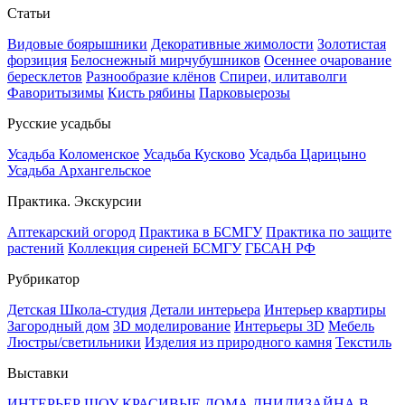
Статьи
Видовые боярышники
Декоративные жимолости
Золотистая
форзиция
Белоснежный мирчубушников
Осеннее очарование
бересклетов
Разнообразие клёнов
Спиреи, илитаволги
Фаворитызимы
Кисть рябины
Парковыерозы
Русские усадьбы
Усадьба Коломенское
Усадьба Кусково
Усадьба Царицыно
Усадьба Архангельское
Практика. Экскурсии
Аптекарский огород
Практика в БСМГУ
Практика по защите
растений
Коллекция сиреней БСМГУ
ГБСАН РФ
Рубрикатор
Детская Школа-студия
Детали интерьера
Интерьер квартиры
Загородный дом
3D моделирование
Интерьеры 3D
Мебель
Люстры/светильники
Изделия из природного камня
Текстиль
Выставки
ИНТЕРЬЕР ШОУ
КРАСИВЫЕ ДОМА
ДНИДИЗАЙНА В