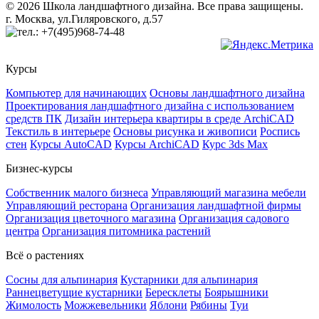
© 2026 Школа ландшафтного дизайна. Все права защищены.
г. Москва, ул.Гиляровского, д.57
+7(495)968-74-48
Курсы
Компьютер для начинающих
Основы ландшафтного дизайна
Проектирования ландшафтного дизайна с использованием
средств ПК
Дизайн интерьера квартиры в среде ArchiCAD
Текстиль в интерьере
Основы рисунка и живописи
Роспись
стен
Курсы AutoCAD
Курсы ArchiCAD
Курс 3ds Max
Бизнес-курсы
Собственник малого бизнеса
Управляющий магазина мебели
Управляющий ресторана
Организация ландшафтной фирмы
Организация цветочного магазина
Организация садового
центра
Организация питомника растений
Всё о растениях
Сосны для альпинария
Кустарники для альпинария
Раннецветущие кустарники
Бересклеты
Боярышники
Жимолость
Можжевельники
Яблони
Рябины
Туи