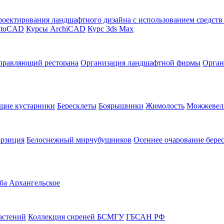
оектирования ландшафтного дизайна с использованием средст
utoCAD
Курсы ArchiCAD
Курс 3ds Max
правляющий ресторана
Организация ландшафтной фирмы
Орган
щие кустарники
Бересклеты
Боярышники
Жимолость
Можжевел
орзиция
Белоснежный мирчубушников
Осеннее очарование бере
ба Архангельское
астений
Коллекция сиреней БСМГУ
ГБСАН РФ