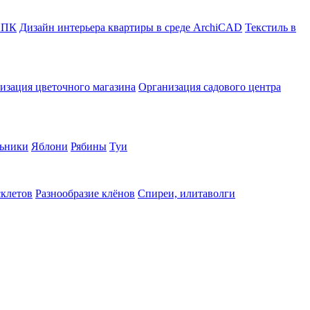
в ПК
Дизайн интерьера квартиры в среде ArchiCAD
Текстиль в
изация цветочного магазина
Организация садового центра
ьники
Яблони
Рябины
Туи
склетов
Разнообразие клёнов
Спиреи, илитаволги