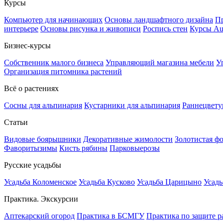
Курсы
Компьютер для начинающих
Основы ландшафтного дизайна
Пр
интерьере
Основы рисунка и живописи
Роспись стен
Курсы A
Бизнес-курсы
Собственник малого бизнеса
Управляющий магазина мебели
У
Организация питомника растений
Всё о растениях
Сосны для альпинария
Кустарники для альпинария
Раннецвету
Статьи
Видовые боярышники
Декоративные жимолости
Золотистая ф
Фаворитызимы
Кисть рябины
Парковыерозы
Русские усадьбы
Усадьба Коломенское
Усадьба Кусково
Усадьба Царицыно
Усадь
Практика. Экскурсии
Аптекарский огород
Практика в БСМГУ
Практика по защите р