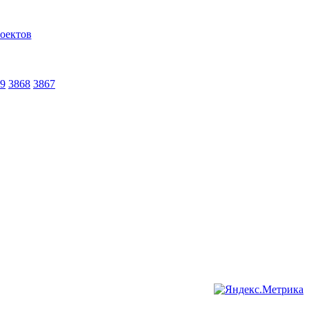
9
3868
3867