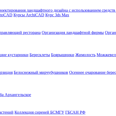
оектирования ландшафтного дизайна с использованием средст
utoCAD
Курсы ArchiCAD
Курс 3ds Max
правляющий ресторана
Организация ландшафтной фирмы
Орган
щие кустарники
Бересклеты
Боярышники
Жимолость
Можжевел
орзиция
Белоснежный мирчубушников
Осеннее очарование бере
ба Архангельское
астений
Коллекция сиреней БСМГУ
ГБСАН РФ