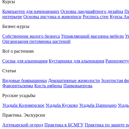
Курсы
Компьютер для начинающих
Основы ландшафтного дизайна
Пр
интерьере
Основы рисунка и живописи
Роспись стен
Курсы A
Бизнес-курсы
Собственник малого бизнеса
Управляющий магазина мебели
У
Организация питомника растений
Всё о растениях
Сосны для альпинария
Кустарники для альпинария
Раннецвету
Статьи
Видовые боярышники
Декоративные жимолости
Золотистая ф
Фаворитызимы
Кисть рябины
Парковыерозы
Русские усадьбы
Усадьба Коломенское
Усадьба Кусково
Усадьба Царицыно
Усадь
Практика. Экскурсии
Аптекарский огород
Практика в БСМГУ
Практика по защите р