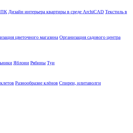
в ПК
Дизайн интерьера квартиры в среде ArchiCAD
Текстиль в
изация цветочного магазина
Организация садового центра
ьники
Яблони
Рябины
Туи
склетов
Разнообразие клёнов
Спиреи, илитаволги