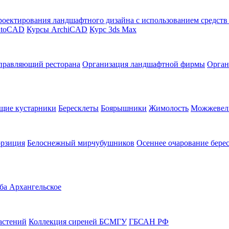
оектирования ландшафтного дизайна с использованием средст
utoCAD
Курсы ArchiCAD
Курс 3ds Max
правляющий ресторана
Организация ландшафтной фирмы
Орган
щие кустарники
Бересклеты
Боярышники
Жимолость
Можжевел
орзиция
Белоснежный мирчубушников
Осеннее очарование бере
ба Архангельское
астений
Коллекция сиреней БСМГУ
ГБСАН РФ