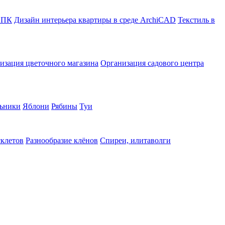
в ПК
Дизайн интерьера квартиры в среде ArchiCAD
Текстиль в
изация цветочного магазина
Организация садового центра
ьники
Яблони
Рябины
Туи
склетов
Разнообразие клёнов
Спиреи, илитаволги