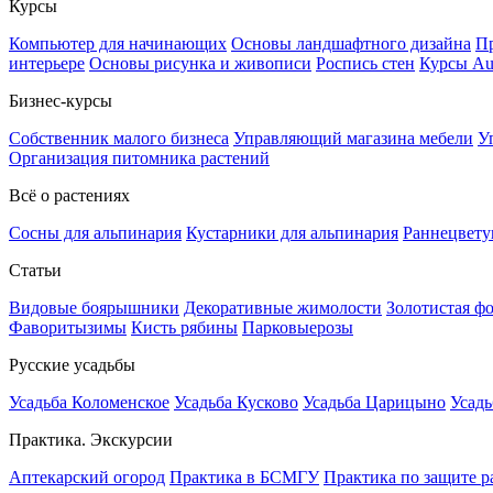
Курсы
Компьютер для начинающих
Основы ландшафтного дизайна
Пр
интерьере
Основы рисунка и живописи
Роспись стен
Курсы A
Бизнес-курсы
Собственник малого бизнеса
Управляющий магазина мебели
У
Организация питомника растений
Всё о растениях
Сосны для альпинария
Кустарники для альпинария
Раннецвету
Статьи
Видовые боярышники
Декоративные жимолости
Золотистая ф
Фаворитызимы
Кисть рябины
Парковыерозы
Русские усадьбы
Усадьба Коломенское
Усадьба Кусково
Усадьба Царицыно
Усадь
Практика. Экскурсии
Аптекарский огород
Практика в БСМГУ
Практика по защите р