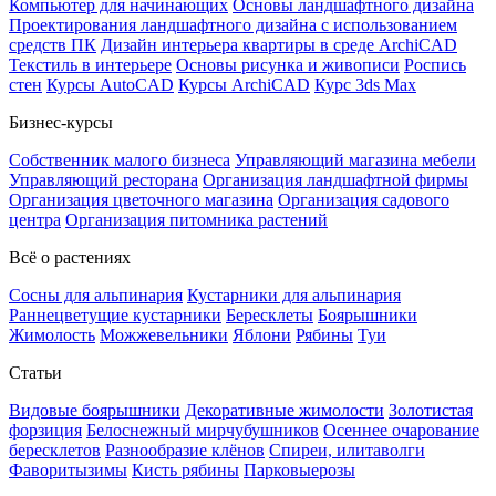
Компьютер для начинающих
Основы ландшафтного дизайна
Проектирования ландшафтного дизайна с использованием
средств ПК
Дизайн интерьера квартиры в среде ArchiCAD
Текстиль в интерьере
Основы рисунка и живописи
Роспись
стен
Курсы AutoCAD
Курсы ArchiCAD
Курс 3ds Max
Бизнес-курсы
Собственник малого бизнеса
Управляющий магазина мебели
Управляющий ресторана
Организация ландшафтной фирмы
Организация цветочного магазина
Организация садового
центра
Организация питомника растений
Всё о растениях
Сосны для альпинария
Кустарники для альпинария
Раннецветущие кустарники
Бересклеты
Боярышники
Жимолость
Можжевельники
Яблони
Рябины
Туи
Статьи
Видовые боярышники
Декоративные жимолости
Золотистая
форзиция
Белоснежный мирчубушников
Осеннее очарование
бересклетов
Разнообразие клёнов
Спиреи, илитаволги
Фаворитызимы
Кисть рябины
Парковыерозы