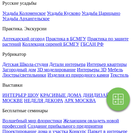
Русские усадьбы
Усадьба Коломенское
Усадьба Кусково
Усадьба Царицыно
Усадьба Архангельское
Практика. Экскурсии
Аптекарский огород
Практика в БСМГУ
Практика по защите
растений
Коллекция сиреней БСМГУ
ГБСАН РФ
Рубрикатор
Детская Школа-студия
Детали интерьера
Интерьер квартиры
Загородный дом
3D моделирование
Интерьеры 3D
Мебель
Люстры/светильники
Изделия из природного камня
Текстиль
Выставки
ИНТЕРЬЕР ШОУ
КРАСИВЫЕ ДОМА
ДНИДИЗАЙНА В
Поэтапная
МОСКВЕ
НЕДЕЛЯ ДЕКОРА
АРХ МОСКВА
оплата
Бесплатные семинары
Волшебный мир флористики
Желающим овладеть новой
профессией
Создание прибыльного предприятия
Проектирование дома и участка
Конкурс Паркет в интерьере