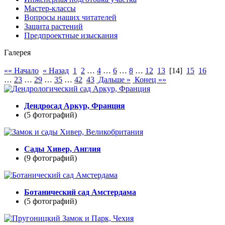
Мастер-классы
Вопросы наших читателей
Защита растений
Предпроектные изыскания
Галерея
«« Начало
« Назад
1
2
…
4
…
6
…
8
…
12
13
[14]
15
16
…
23
…
29
…
35
…
42
43
Дальше »
Конец »»
Дендросад Аркур, Франция
(5 фотографий)
Cады Хивер, Англия
(9 фотографий)
Ботанический сад Амстердама
(5 фотографий)