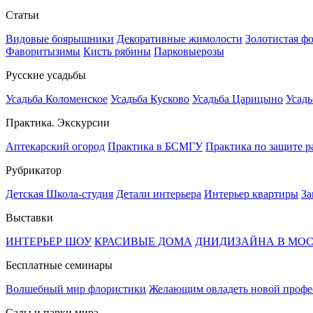
Статьи
Видовые боярышники
Декоративные жимолости
Золотистая ф
Фаворитызимы
Кисть рябины
Парковыерозы
Русские усадьбы
Усадьба Коломенское
Усадьба Кусково
Усадьба Царицыно
Усадь
Практика. Экскурсии
Аптекарский огород
Практика в БСМГУ
Практика по защите р
Рубрикатор
Детская Школа-студия
Детали интерьера
Интерьер квартиры
За
Выставки
ИНТЕРЬЕР ШОУ
КРАСИВЫЕ ДОМА
ДНИДИЗАЙНА В МО
Бесплатные семинары
Волшебный мир флористики
Желающим овладеть новой профе
Сады и парки мира