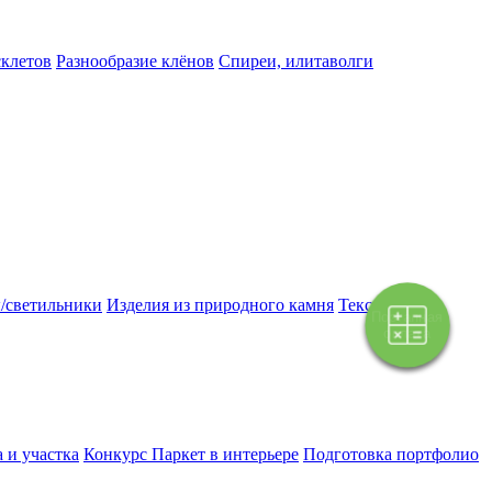
склетов
Разнообразие клёнов
Спиреи, илитаволги
/светильники
Изделия из природного камня
Текстиль
Поэтапная
оплата
 и участка
Конкурс Паркет в интерьере
Подготовка портфолио