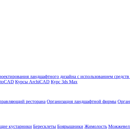
оектирования ландшафтного дизайна с использованием средст
utoCAD
Курсы ArchiCAD
Курс 3ds Max
правляющий ресторана
Организация ландшафтной фирмы
Орган
щие кустарники
Бересклеты
Боярышники
Жимолость
Можжевел