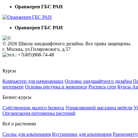
Оранжерея ГБС РАН
Оранжерея ГБС РАН
© 2026 Школа ландшафтного дизайна. Все права защищены.
г. Москва, ул.Гиляровского, д.57
+7(495)968-74-48
Курсы
Компьютер для начинающих
Основы ландшафтного дизайна
Пр
интерьере
Основы рисунка и живописи
Роспись стен
Курсы A
Бизнес-курсы
Собственник малого бизнеса
Управляющий магазина мебели
У
Организация питомника растений
Всё о растениях
Сосны для альпинария
Кустарники для альпинария
Раннецвету