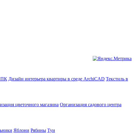
в ПК
Дизайн интерьера квартиры в среде ArchiCAD
Текстиль в
изация цветочного магазина
Организация садового центра
ьники
Яблони
Рябины
Туи