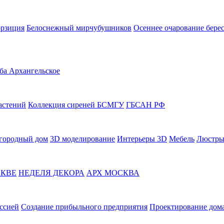
орзиция
Белоснежный мирчубушников
Осеннее очарование бере
ба Архангельское
астений
Коллекция сиреней БСМГУ
ГБСАН РФ
городный дом
3D моделирование
Интерьеры 3D
Мебель
Люстры
СКВЕ
НЕДЕЛЯ ДЕКОРА
АРХ МОСКВА
ссией
Создание прибыльного предприятия
Проектирование дома