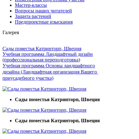
Мастер-классы
Вопросы наших читателей
Защита растений
Предпроектные изыскания
Галерея
Сады поместья Катринторп, Швеция
Учебная программа Ландшафтный дизайн
(профессиональная переподготовка)
Учебная программа Основы ландшафтного
дизайна (Ландшафтная организация Вашего
приусадебного участка)
Сады поместья Катринторп, Швеция
Сады поместья Катринторп, Швеция