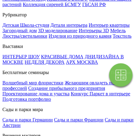
растений
Коллекция сиреней БСМГУ
ГБСАН РФ
Рубрикатор
Детская Школа-студия
Детали интерьера
Интерьер квартиры
Загородный дом
3D моделирование
Интерьеры 3D
Мебель
Люстры/светильники
Изделия из природного камня
Текстиль
Выставки
ИНТЕРЬЕР ШОУ
КРАСИВЫЕ ДОМА
ДНИДИЗАЙНА В
МОСКВЕ
НЕДЕЛЯ ДЕКОРА
АРХ МОСКВА
Бесплатные семинары
Поэтапная
оплата
Волшебный мир флористики
Желающим овладеть новой
профессией
Создание прибыльного предприятия
Проектирование дома и участка
Конкурс Паркет в интерьере
Подготовка портфолио
Сады и парки мира
Сады и парки Германии
Сады и парки Франции
Сады и парки
Австрии
Решения мастеров