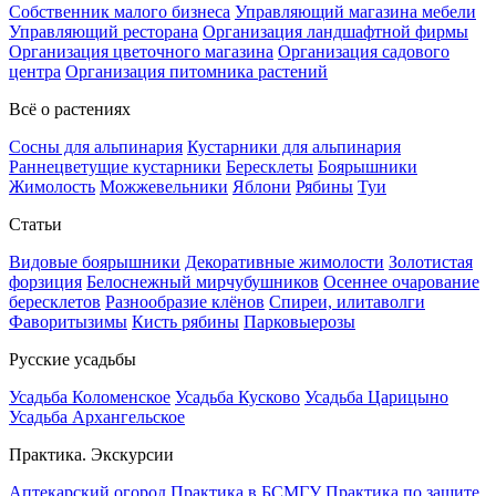
Собственник малого бизнеса
Управляющий магазина мебели
Управляющий ресторана
Организация ландшафтной фирмы
Организация цветочного магазина
Организация садового
центра
Организация питомника растений
Всё о растениях
Сосны для альпинария
Кустарники для альпинария
Раннецветущие кустарники
Бересклеты
Боярышники
Жимолость
Можжевельники
Яблони
Рябины
Туи
Статьи
Видовые боярышники
Декоративные жимолости
Золотистая
форзиция
Белоснежный мирчубушников
Осеннее очарование
бересклетов
Разнообразие клёнов
Спиреи, илитаволги
Фаворитызимы
Кисть рябины
Парковыерозы
Русские усадьбы
Усадьба Коломенское
Усадьба Кусково
Усадьба Царицыно
Усадьба Архангельское
Практика. Экскурсии
Аптекарский огород
Практика в БСМГУ
Практика по защите