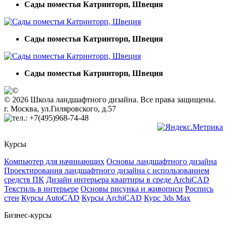
Сады поместья Катринторп, Швеция
Сады поместья Катринторп, Швеция
Сады поместья Катринторп, Швеция
© 2026 Школа ландшафтного дизайна. Все права защищены.
г. Москва, ул.Гиляровского, д.57
+7(495)968-74-48
Курсы
Компьютер для начинающих
Основы ландшафтного дизайна
Проектирования ландшафтного дизайна с использованием
средств ПК
Дизайн интерьера квартиры в среде ArchiCAD
Текстиль в интерьере
Основы рисунка и живописи
Роспись
стен
Курсы AutoCAD
Курсы ArchiCAD
Курс 3ds Max
Бизнес-курсы