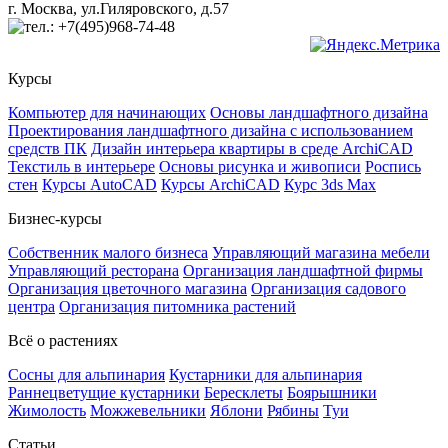
г. Москва, ул.Гиляровского, д.57
+7(495)968-74-48
Курсы
Компьютер для начинающих
Основы ландшафтного дизайна
Проектирования ландшафтного дизайна с использованием
средств ПК
Дизайн интерьера квартиры в среде ArchiCAD
Текстиль в интерьере
Основы рисунка и живописи
Роспись
стен
Курсы AutoCAD
Курсы ArchiCAD
Курс 3ds Max
Бизнес-курсы
Собственник малого бизнеса
Управляющий магазина мебели
Управляющий ресторана
Организация ландшафтной фирмы
Организация цветочного магазина
Организация садового
центра
Организация питомника растений
Всё о растениях
Сосны для альпинария
Кустарники для альпинария
Раннецветущие кустарники
Бересклеты
Боярышники
Жимолость
Можжевельники
Яблони
Рябины
Туи
Статьи