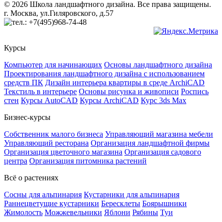
© 2026 Школа ландшафтного дизайна. Все права защищены.
г. Москва, ул.Гиляровского, д.57
+7(495)968-74-48
Курсы
Компьютер для начинающих
Основы ландшафтного дизайна
Проектирования ландшафтного дизайна с использованием
средств ПК
Дизайн интерьера квартиры в среде ArchiCAD
Текстиль в интерьере
Основы рисунка и живописи
Роспись
стен
Курсы AutoCAD
Курсы ArchiCAD
Курс 3ds Max
Бизнес-курсы
Собственник малого бизнеса
Управляющий магазина мебели
Управляющий ресторана
Организация ландшафтной фирмы
Организация цветочного магазина
Организация садового
центра
Организация питомника растений
Всё о растениях
Сосны для альпинария
Кустарники для альпинария
Раннецветущие кустарники
Бересклеты
Боярышники
Жимолость
Можжевельники
Яблони
Рябины
Туи