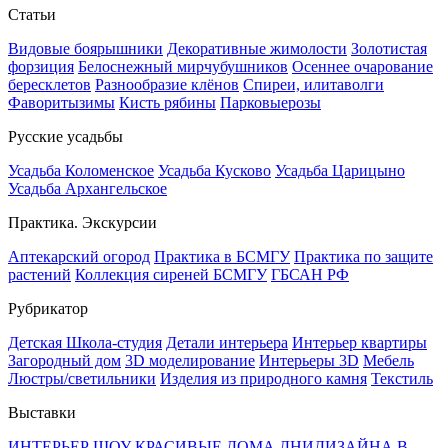
Статьи
Видовые боярышники
Декоративные жимолости
Золотистая
форзиция
Белоснежный мирчубушников
Осеннее очарование
бересклетов
Разнообразие клёнов
Спиреи, илитаволги
Фаворитызимы
Кисть рябины
Парковыерозы
Русские усадьбы
Усадьба Коломенское
Усадьба Кусково
Усадьба Царицыно
Усадьба Архангельское
Практика. Экскурсии
Аптекарский огород
Практика в БСМГУ
Практика по защите
растений
Коллекция сиреней БСМГУ
ГБСАН РФ
Рубрикатор
Детская Школа-студия
Детали интерьера
Интерьер квартиры
Загородный дом
3D моделирование
Интерьеры 3D
Мебель
Люстры/светильники
Изделия из природного камня
Текстиль
Выставки
ИНТЕРЬЕР ШОУ
КРАСИВЫЕ ДОМА
ДНИДИЗАЙНА В