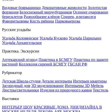
Видовые боярышники
Декоративные жимолости
Золотистая
форзиция
Белоснежный мирчубушников
Осеннее очарование
бересклетов
Разнообразие клёнов
Спиреи, илитаволги
Фаворитызимы
Кисть рябины
Парковыерозы
Русские усадьбы
Усадьба Коломенское
Усадьба Кусково
Усадьба Царицыно
Усадьба Архангельское
Практика. Экскурсии
Аптекарский огород
Практика в БСМГУ
Практика по защите
растений
Коллекция сиреней БСМГУ
ГБСАН РФ
Рубрикатор
Детская Школа-студия
Детали интерьера
Интерьер квартиры
Загородный дом
3D моделирование
Интерьеры 3D
Мебель
Люстры/светильники
Изделия из природного камня
Текстиль
Выставки
ИНТЕРЬЕР ШОУ
КРАСИВЫЕ ДОМА
ДНИДИЗАЙНА В
МОСКВЕ
НЕДЕЛЯ ДЕКОРА
АРХ МОСКВА