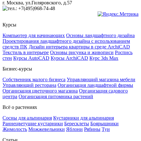
г. Москва, ул.Гиляровского, д.57
+7(495)968-74-48
Курсы
Компьютер для начинающих
Основы ландшафтного дизайна
Проектирования ландшафтного дизайна с использованием
средств ПК
Дизайн интерьера квартиры в среде ArchiCAD
Текстиль в интерьере
Основы рисунка и живописи
Роспись
стен
Курсы AutoCAD
Курсы ArchiCAD
Курс 3ds Max
Бизнес-курсы
Собственник малого бизнеса
Управляющий магазина мебели
Управляющий ресторана
Организация ландшафтной фирмы
Организация цветочного магазина
Организация садового
центра
Организация питомника растений
Всё о растениях
Сосны для альпинария
Кустарники для альпинария
Раннецветущие кустарники
Бересклеты
Боярышники
Жимолость
Можжевельники
Яблони
Рябины
Туи
Статьи