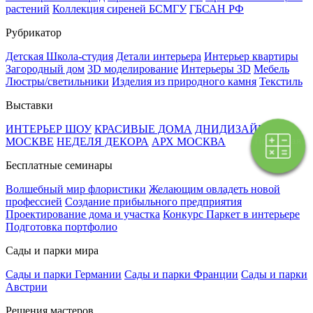
растений
Коллекция сиреней БСМГУ
ГБСАН РФ
Рубрикатор
Детская Школа-студия
Детали интерьера
Интерьер квартиры
Загородный дом
3D моделирование
Интерьеры 3D
Мебель
Люстры/светильники
Изделия из природного камня
Текстиль
Выставки
ИНТЕРЬЕР ШОУ
КРАСИВЫЕ ДОМА
ДНИДИЗАЙНА В
Поэтапная
МОСКВЕ
НЕДЕЛЯ ДЕКОРА
АРХ МОСКВА
оплата
Бесплатные семинары
Волшебный мир флористики
Желающим овладеть новой
профессией
Создание прибыльного предприятия
Проектирование дома и участка
Конкурс Паркет в интерьере
Подготовка портфолио
Сады и парки мира
Сады и парки Германии
Сады и парки Франции
Сады и парки
Австрии
Решения мастеров