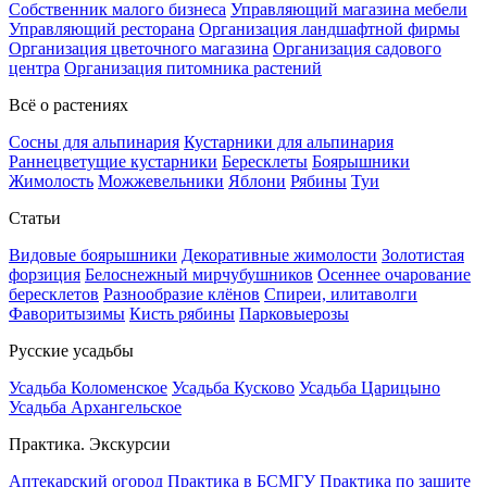
Собственник малого бизнеса
Управляющий магазина мебели
Управляющий ресторана
Организация ландшафтной фирмы
Организация цветочного магазина
Организация садового
центра
Организация питомника растений
Всё о растениях
Сосны для альпинария
Кустарники для альпинария
Раннецветущие кустарники
Бересклеты
Боярышники
Жимолость
Можжевельники
Яблони
Рябины
Туи
Статьи
Видовые боярышники
Декоративные жимолости
Золотистая
форзиция
Белоснежный мирчубушников
Осеннее очарование
бересклетов
Разнообразие клёнов
Спиреи, илитаволги
Фаворитызимы
Кисть рябины
Парковыерозы
Русские усадьбы
Усадьба Коломенское
Усадьба Кусково
Усадьба Царицыно
Усадьба Архангельское
Практика. Экскурсии
Аптекарский огород
Практика в БСМГУ
Практика по защите