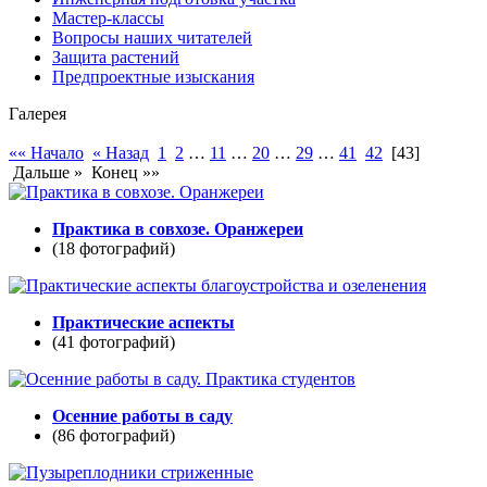
Мастер-классы
Вопросы наших читателей
Защита растений
Предпроектные изыскания
Галерея
«« Начало
« Назад
1
2
…
11
…
20
…
29
…
41
42
[43]
Дальше »
Конец »»
Практика в совхозе. Оранжереи
(18 фотографий)
Практические аспекты
(41 фотографий)
Осенние работы в саду
(86 фотографий)