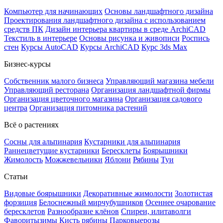
Компьютер для начинающих
Основы ландшафтного дизайна
Проектирования ландшафтного дизайна с использованием
средств ПК
Дизайн интерьера квартиры в среде ArchiCAD
Текстиль в интерьере
Основы рисунка и живописи
Роспись
стен
Курсы AutoCAD
Курсы ArchiCAD
Курс 3ds Max
Бизнес-курсы
Собственник малого бизнеса
Управляющий магазина мебели
Управляющий ресторана
Организация ландшафтной фирмы
Организация цветочного магазина
Организация садового
центра
Организация питомника растений
Всё о растениях
Сосны для альпинария
Кустарники для альпинария
Раннецветущие кустарники
Бересклеты
Боярышники
Жимолость
Можжевельники
Яблони
Рябины
Туи
Статьи
Видовые боярышники
Декоративные жимолости
Золотистая
форзиция
Белоснежный мирчубушников
Осеннее очарование
бересклетов
Разнообразие клёнов
Спиреи, илитаволги
Фаворитызимы
Кисть рябины
Парковыерозы