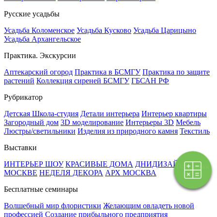
Русские усадьбы
Усадьба Коломенское
Усадьба Кусково
Усадьба Царицыно
Усадьба Архангельское
Практика. Экскурсии
Аптекарский огород
Практика в БСМГУ
Практика по защите
растений
Коллекция сиреней БСМГУ
ГБСАН РФ
Рубрикатор
Детская Школа-студия
Детали интерьера
Интерьер квартиры
Загородный дом
3D моделирование
Интерьеры 3D
Мебель
Люстры/светильники
Изделия из природного камня
Текстиль
Выставки
ИНТЕРЬЕР ШОУ
КРАСИВЫЕ ДОМА
ДНИДИЗАЙНА В
Поэтапная
МОСКВЕ
НЕДЕЛЯ ДЕКОРА
АРХ МОСКВА
оплата
Бесплатные семинары
Волшебный мир флористики
Желающим овладеть новой
профессией
Создание прибыльного предприятия