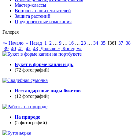
Мастер-классы
Вопросы наших читателей
Защита растений
Предпроектные изыскания
Галерея
«« Начало
« Назад
1
2
…
9
…
16
…
23
…
34
35
[36]
37
38
39
40
41
42
43
Дальше »
Конец »»
Букет в форме капли и др.
(72 фотографий)
Нестандартные виды букетов
(12 фотографий)
На природе
(5 фотографий)