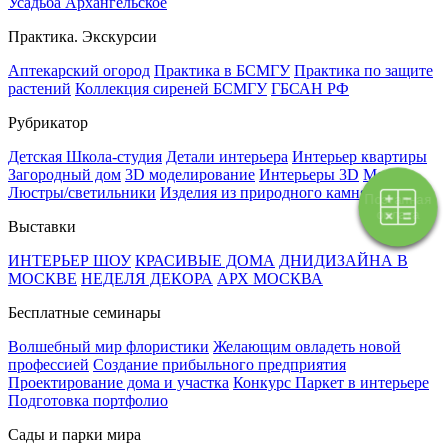
Усадьба Архангельское
Практика. Экскурсии
Аптекарский огород
Практика в БСМГУ
Практика по защите
растений
Коллекция сиреней БСМГУ
ГБСАН РФ
Рубрикатор
Детская Школа-студия
Детали интерьера
Интерьер квартиры
Загородный дом
3D моделирование
Интерьеры 3D
Мебель
Люстры/светильники
Изделия из природного камня
Текстиль
Поэтапная
оплата
Выставки
ИНТЕРЬЕР ШОУ
КРАСИВЫЕ ДОМА
ДНИДИЗАЙНА В
МОСКВЕ
НЕДЕЛЯ ДЕКОРА
АРХ МОСКВА
Бесплатные семинары
Волшебный мир флористики
Желающим овладеть новой
профессией
Создание прибыльного предприятия
Проектирование дома и участка
Конкурс Паркет в интерьере
Подготовка портфолио
Сады и парки мира