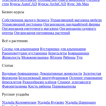
стен
Курсы AutoCAD
Курсы ArchiCAD
Курс 3ds Max
Бизнес-курсы
Собственник малого бизнеса
Управляющий магазина мебели
Управляющий ресторана
Организация ландшафтной фирмы
Организация цветочного магазина
Организация садового
центра
Организация питомника растений
Всё о растениях
Сосны для альпинария
Кустарники для альпинария
Раннецветущие кустарники
Бересклеты
Боярышники
Жимолость
Можжевельники
Яблони
Рябины
Туи
Статьи
Видовые боярышники
Декоративные жимолости
Золотистая
форзиция
Белоснежный мирчубушников
Осеннее очарование
бересклетов
Разнообразие клёнов
Спиреи, илитаволги
Фаворитызимы
Кисть рябины
Парковыерозы
Русские усадьбы
Усадьба Коломенское
Усадьба Кусково
Усадьба Царицыно