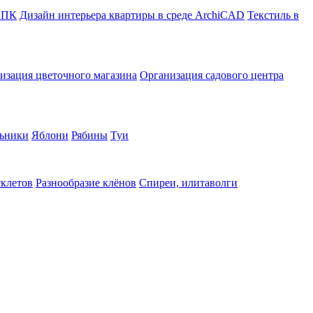
в ПК
Дизайн интерьера квартиры в среде ArchiCAD
Текстиль в
изация цветочного магазина
Организация садового центра
ьники
Яблони
Рябины
Туи
склетов
Разнообразие клёнов
Спиреи, илитаволги