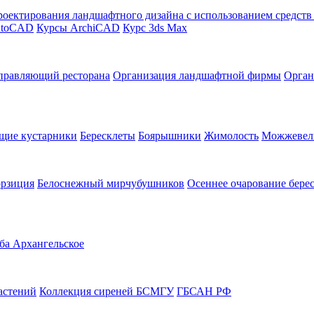
оектирования ландшафтного дизайна с использованием средст
utoCAD
Курсы ArchiCAD
Курс 3ds Max
правляющий ресторана
Организация ландшафтной фирмы
Орган
щие кустарники
Бересклеты
Боярышники
Жимолость
Можжевел
орзиция
Белоснежный мирчубушников
Осеннее очарование бере
ба Архангельское
астений
Коллекция сиреней БСМГУ
ГБСАН РФ