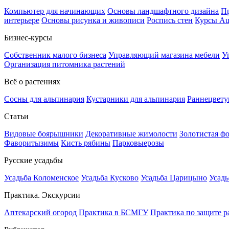
Компьютер для начинающих
Основы ландшафтного дизайна
Пр
интерьере
Основы рисунка и живописи
Роспись стен
Курсы A
Бизнес-курсы
Собственник малого бизнеса
Управляющий магазина мебели
У
Организация питомника растений
Всё о растениях
Сосны для альпинария
Кустарники для альпинария
Раннецвету
Статьи
Видовые боярышники
Декоративные жимолости
Золотистая ф
Фаворитызимы
Кисть рябины
Парковыерозы
Русские усадьбы
Усадьба Коломенское
Усадьба Кусково
Усадьба Царицыно
Усадь
Практика. Экскурсии
Аптекарский огород
Практика в БСМГУ
Практика по защите р