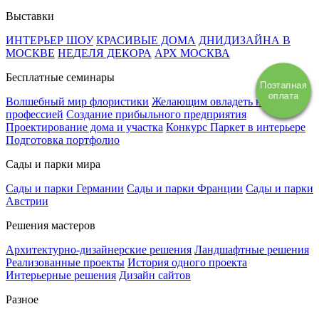
Выставки
ИНТЕРЬЕР ШОУ
КРАСИВЫЕ ДОМА
ДНИДИЗАЙНА В
МОСКВЕ
НЕДЕЛЯ ДЕКОРА
АРХ МОСКВА
Бесплатные семинары
Поэтапная
оплата
Волшебный мир флористики
Желающим овладеть новой
профессией
Создание прибыльного предприятия
Проектирование дома и участка
Конкурс Паркет в интерьере
Подготовка портфолио
Сады и парки мира
Сады и парки Германии
Сады и парки Франции
Сады и парки
Австрии
Решения мастеров
Архитектурно-дизайнерские решения
Ландшафтные решения
Реализованные проекты
История одного проекта
Интерьерные решения
Дизайн сайтов
Разное