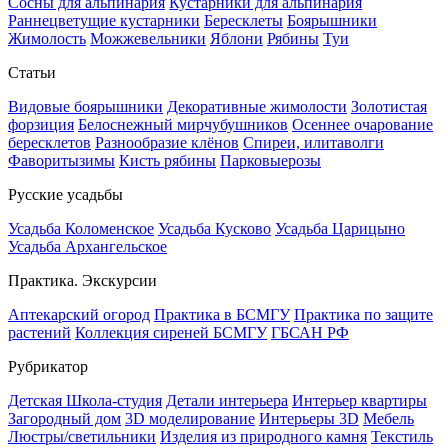
Сосны для альпинария
Кустарники для альпинария
Раннецветущие кустарники
Бересклеты
Боярышники
Жимолость
Можжевельники
Яблони
Рябины
Туи
Статьи
Видовые боярышники
Декоративные жимолости
Золотистая
форзиция
Белоснежный мирчубушников
Осеннее очарование
бересклетов
Разнообразие клёнов
Спиреи, илитаволги
Фаворитызимы
Кисть рябины
Парковыерозы
Русские усадьбы
Усадьба Коломенское
Усадьба Кусково
Усадьба Царицыно
Усадьба Архангельское
Практика. Экскурсии
Аптекарский огород
Практика в БСМГУ
Практика по защите
растений
Коллекция сиреней БСМГУ
ГБСАН РФ
Рубрикатор
Детская Школа-студия
Детали интерьера
Интерьер квартиры
Загородный дом
3D моделирование
Интерьеры 3D
Мебель
Люстры/светильники
Изделия из природного камня
Текстиль