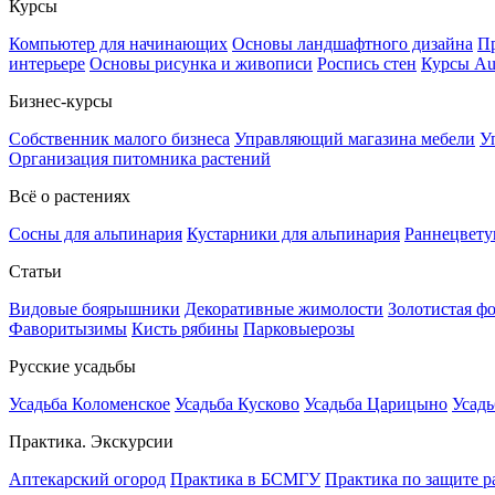
Курсы
Компьютер для начинающих
Основы ландшафтного дизайна
Пр
интерьере
Основы рисунка и живописи
Роспись стен
Курсы A
Бизнес-курсы
Собственник малого бизнеса
Управляющий магазина мебели
У
Организация питомника растений
Всё о растениях
Сосны для альпинария
Кустарники для альпинария
Раннецвету
Статьи
Видовые боярышники
Декоративные жимолости
Золотистая ф
Фаворитызимы
Кисть рябины
Парковыерозы
Русские усадьбы
Усадьба Коломенское
Усадьба Кусково
Усадьба Царицыно
Усадь
Практика. Экскурсии
Аптекарский огород
Практика в БСМГУ
Практика по защите р