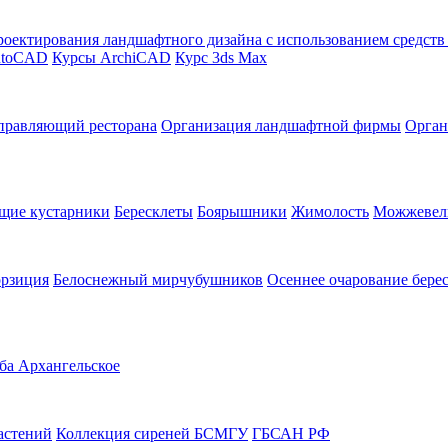
оектирования ландшафтного дизайна с использованием средст
utoCAD
Курсы ArchiCAD
Курс 3ds Max
правляющий ресторана
Организация ландшафтной фирмы
Орган
щие кустарники
Бересклеты
Боярышники
Жимолость
Можжевел
орзиция
Белоснежный мирчубушников
Осеннее очарование бере
ба Архангельское
астений
Коллекция сиреней БСМГУ
ГБСАН РФ