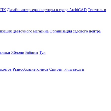
в ПК
Дизайн интерьера квартиры в среде ArchiCAD
Текстиль в
изация цветочного магазина
Организация садового центра
ьники
Яблони
Рябины
Туи
склетов
Разнообразие клёнов
Спиреи, илитаволги