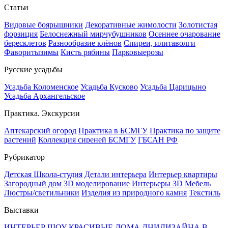
Статьи
Видовые боярышники
Декоративные жимолости
Золотистая
форзиция
Белоснежный мирчубушников
Осеннее очарование
бересклетов
Разнообразие клёнов
Спиреи, илитаволги
Фаворитызимы
Кисть рябины
Парковыерозы
Русские усадьбы
Усадьба Коломенское
Усадьба Кусково
Усадьба Царицыно
Усадьба Архангельское
Практика. Экскурсии
Аптекарский огород
Практика в БСМГУ
Практика по защите
растений
Коллекция сиреней БСМГУ
ГБСАН РФ
Рубрикатор
Детская Школа-студия
Детали интерьера
Интерьер квартиры
Загородный дом
3D моделирование
Интерьеры 3D
Мебель
Люстры/светильники
Изделия из природного камня
Текстиль
Выставки
ИНТЕРЬЕР ШОУ
КРАСИВЫЕ ДОМА
ДНИДИЗАЙНА В