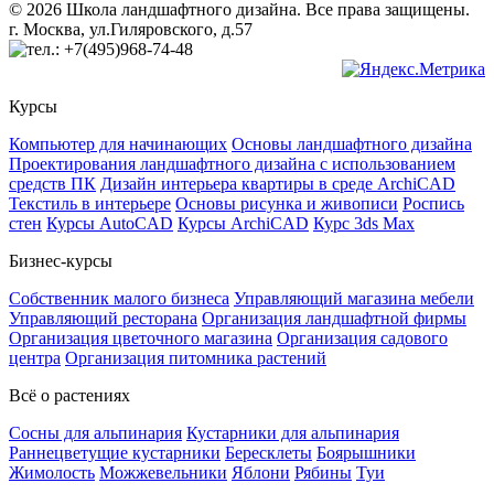
© 2026 Школа ландшафтного дизайна. Все права защищены.
г. Москва, ул.Гиляровского, д.57
+7(495)968-74-48
Курсы
Компьютер для начинающих
Основы ландшафтного дизайна
Проектирования ландшафтного дизайна с использованием
средств ПК
Дизайн интерьера квартиры в среде ArchiCAD
Текстиль в интерьере
Основы рисунка и живописи
Роспись
стен
Курсы AutoCAD
Курсы ArchiCAD
Курс 3ds Max
Бизнес-курсы
Собственник малого бизнеса
Управляющий магазина мебели
Управляющий ресторана
Организация ландшафтной фирмы
Организация цветочного магазина
Организация садового
центра
Организация питомника растений
Всё о растениях
Сосны для альпинария
Кустарники для альпинария
Раннецветущие кустарники
Бересклеты
Боярышники
Жимолость
Можжевельники
Яблони
Рябины
Туи