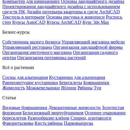
Компьютер для начинающих
Основы ландшафтного дизайна
Проектирования ландшафтного дизайна с использованием
средств ПК
Дизайн интерьера квартиры в среде ArchiCAD
Текстиль в интерьере
Основы рисунка и живописи
Роспись
стен
Курсы AutoCAD
Курсы ArchiCAD
Курс 3ds Max
Бизнес-курсы
Собственник малого бизнеса
Управляющий магазина мебели
Управляющий ресторана
Организация ландшафтной фирмы
Организация цветочного магазина
Организация садового
центра
Организация питомника растений
Всё о растениях
Сосны для альпинария
Кустарники для альпинария
Раннецветущие кустарники
Бересклеты
Боярышники
Жимолость
Можжевельники
Яблони
Рябины
Туи
Статьи
Видовые боярышники
Декоративные жимолости
Золотистая
форзиция
Белоснежный мирчубушников
Осеннее очарование
бересклетов
Разнообразие клёнов
Спиреи, илитаволги
Фаворитызимы
Кисть рябины
Парковыерозы