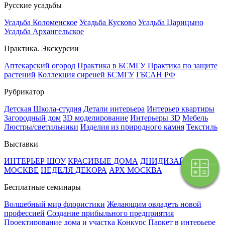
Русские усадьбы
Усадьба Коломенское
Усадьба Кусково
Усадьба Царицыно
Усадьба Архангельское
Практика. Экскурсии
Аптекарский огород
Практика в БСМГУ
Практика по защите
растений
Коллекция сиреней БСМГУ
ГБСАН РФ
Рубрикатор
Детская Школа-студия
Детали интерьера
Интерьер квартиры
Загородный дом
3D моделирование
Интерьеры 3D
Мебель
Люстры/светильники
Изделия из природного камня
Текстиль
Выставки
ИНТЕРЬЕР ШОУ
КРАСИВЫЕ ДОМА
ДНИДИЗАЙНА В
Поэтапная
МОСКВЕ
НЕДЕЛЯ ДЕКОРА
АРХ МОСКВА
оплата
Бесплатные семинары
Волшебный мир флористики
Желающим овладеть новой
профессией
Создание прибыльного предприятия
Проектирование дома и участка
Конкурс Паркет в интерьере