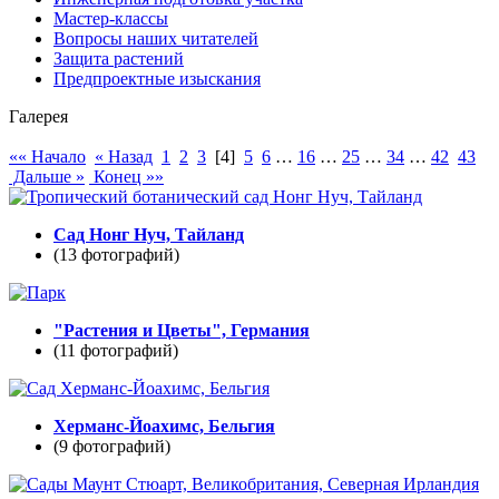
Мастер-классы
Вопросы наших читателей
Защита растений
Предпроектные изыскания
Галерея
«« Начало
« Назад
1
2
3
[4]
5
6
…
16
…
25
…
34
…
42
43
Дальше »
Конец »»
Сад Нонг Нуч, Тайланд
(13 фотографий)
"Растения и Цветы", Германия
(11 фотографий)
Херманс-Йоахимс, Бельгия
(9 фотографий)