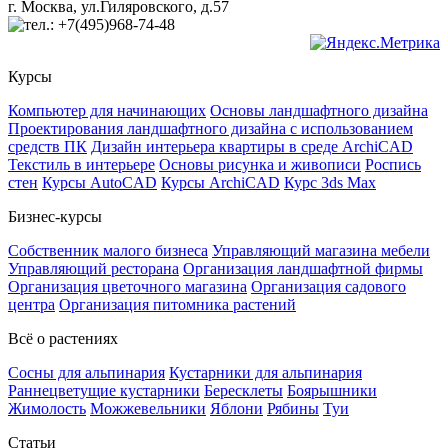
г. Москва, ул.Гиляровского, д.57
+7(495)968-74-48
Курсы
Компьютер для начинающих
Основы ландшафтного дизайна
Проектирования ландшафтного дизайна с использованием
средств ПК
Дизайн интерьера квартиры в среде ArchiCAD
Текстиль в интерьере
Основы рисунка и живописи
Роспись
стен
Курсы AutoCAD
Курсы ArchiCAD
Курс 3ds Max
Бизнес-курсы
Собственник малого бизнеса
Управляющий магазина мебели
Управляющий ресторана
Организация ландшафтной фирмы
Организация цветочного магазина
Организация садового
центра
Организация питомника растений
Всё о растениях
Сосны для альпинария
Кустарники для альпинария
Раннецветущие кустарники
Бересклеты
Боярышники
Жимолость
Можжевельники
Яблони
Рябины
Туи
Статьи