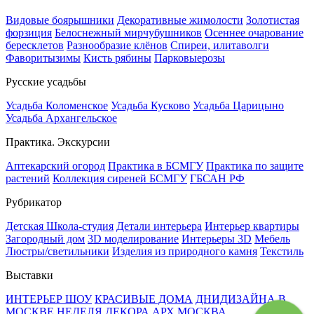
Видовые боярышники
Декоративные жимолости
Золотистая
форзиция
Белоснежный мирчубушников
Осеннее очарование
бересклетов
Разнообразие клёнов
Спиреи, илитаволги
Фаворитызимы
Кисть рябины
Парковыерозы
Русские усадьбы
Усадьба Коломенское
Усадьба Кусково
Усадьба Царицыно
Усадьба Архангельское
Практика. Экскурсии
Аптекарский огород
Практика в БСМГУ
Практика по защите
растений
Коллекция сиреней БСМГУ
ГБСАН РФ
Рубрикатор
Детская Школа-студия
Детали интерьера
Интерьер квартиры
Загородный дом
3D моделирование
Интерьеры 3D
Мебель
Люстры/светильники
Изделия из природного камня
Текстиль
Выставки
ИНТЕРЬЕР ШОУ
КРАСИВЫЕ ДОМА
ДНИДИЗАЙНА В
МОСКВЕ
НЕДЕЛЯ ДЕКОРА
АРХ МОСКВА