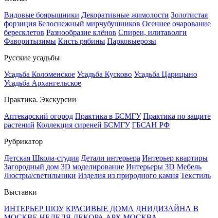
Видовые боярышники
Декоративные жимолости
Золотистая
форзиция
Белоснежный мирчубушников
Осеннее очарование
бересклетов
Разнообразие клёнов
Спиреи, илитаволги
Фаворитызимы
Кисть рябины
Парковыерозы
Русские усадьбы
Усадьба Коломенское
Усадьба Кусково
Усадьба Царицыно
Усадьба Архангельское
Практика. Экскурсии
Аптекарский огород
Практика в БСМГУ
Практика по защите
растений
Коллекция сиреней БСМГУ
ГБСАН РФ
Рубрикатор
Детская Школа-студия
Детали интерьера
Интерьер квартиры
Загородный дом
3D моделирование
Интерьеры 3D
Мебель
Люстры/светильники
Изделия из природного камня
Текстиль
Выставки
ИНТЕРЬЕР ШОУ
КРАСИВЫЕ ДОМА
ДНИДИЗАЙНА В
МОСКВЕ
НЕДЕЛЯ ДЕКОРА
АРХ МОСКВА