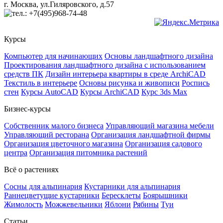
г. Москва, ул.Гиляровского, д.57
+7(495)968-74-48
Курсы
Компьютер для начинающих
Основы ландшафтного дизайна
Проектирования ландшафтного дизайна с использованием
средств ПК
Дизайн интерьера квартиры в среде ArchiCAD
Текстиль в интерьере
Основы рисунка и живописи
Роспись
стен
Курсы AutoCAD
Курсы ArchiCAD
Курс 3ds Max
Бизнес-курсы
Собственник малого бизнеса
Управляющий магазина мебели
Управляющий ресторана
Организация ландшафтной фирмы
Организация цветочного магазина
Организация садового
центра
Организация питомника растений
Всё о растениях
Сосны для альпинария
Кустарники для альпинария
Раннецветущие кустарники
Бересклеты
Боярышники
Жимолость
Можжевельники
Яблони
Рябины
Туи
Статьи