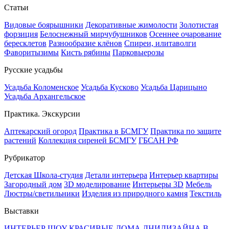
Статьи
Видовые боярышники
Декоративные жимолости
Золотистая
форзиция
Белоснежный мирчубушников
Осеннее очарование
бересклетов
Разнообразие клёнов
Спиреи, илитаволги
Фаворитызимы
Кисть рябины
Парковыерозы
Русские усадьбы
Усадьба Коломенское
Усадьба Кусково
Усадьба Царицыно
Усадьба Архангельское
Практика. Экскурсии
Аптекарский огород
Практика в БСМГУ
Практика по защите
растений
Коллекция сиреней БСМГУ
ГБСАН РФ
Рубрикатор
Детская Школа-студия
Детали интерьера
Интерьер квартиры
Загородный дом
3D моделирование
Интерьеры 3D
Мебель
Люстры/светильники
Изделия из природного камня
Текстиль
Выставки
ИНТЕРЬЕР ШОУ
КРАСИВЫЕ ДОМА
ДНИДИЗАЙНА В