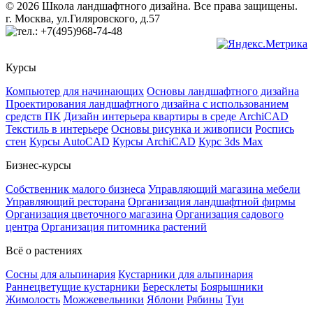
© 2026 Школа ландшафтного дизайна. Все права защищены.
г. Москва, ул.Гиляровского, д.57
+7(495)968-74-48
Курсы
Компьютер для начинающих
Основы ландшафтного дизайна
Проектирования ландшафтного дизайна с использованием
средств ПК
Дизайн интерьера квартиры в среде ArchiCAD
Текстиль в интерьере
Основы рисунка и живописи
Роспись
стен
Курсы AutoCAD
Курсы ArchiCAD
Курс 3ds Max
Бизнес-курсы
Собственник малого бизнеса
Управляющий магазина мебели
Управляющий ресторана
Организация ландшафтной фирмы
Организация цветочного магазина
Организация садового
центра
Организация питомника растений
Всё о растениях
Сосны для альпинария
Кустарники для альпинария
Раннецветущие кустарники
Бересклеты
Боярышники
Жимолость
Можжевельники
Яблони
Рябины
Туи