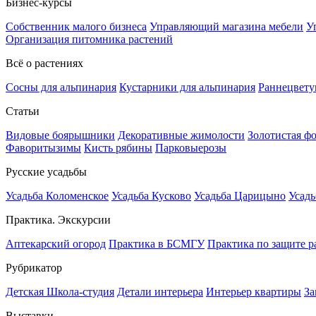
Бизнес-курсы
Собственник малого бизнеса
Управляющий магазина мебели
У
Организация питомника растений
Всё о растениях
Сосны для альпинария
Кустарники для альпинария
Раннецвету
Статьи
Видовые боярышники
Декоративные жимолости
Золотистая ф
Фаворитызимы
Кисть рябины
Парковыерозы
Русские усадьбы
Усадьба Коломенское
Усадьба Кусково
Усадьба Царицыно
Усадь
Практика. Экскурсии
Аптекарский огород
Практика в БСМГУ
Практика по защите р
Рубрикатор
Детская Школа-студия
Детали интерьера
Интерьер квартиры
За
Выставки