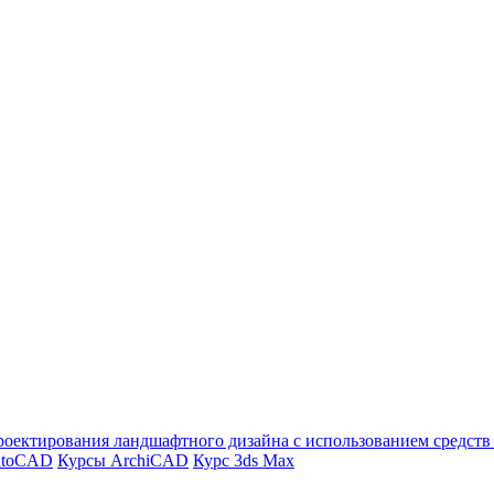
оектирования ландшафтного дизайна с использованием средст
utoCAD
Курсы ArchiCAD
Курс 3ds Max