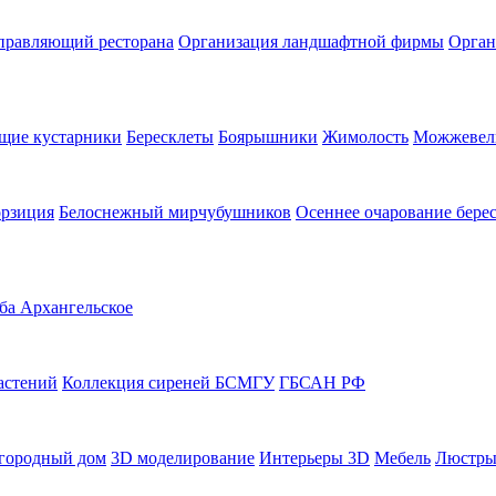
правляющий ресторана
Организация ландшафтной фирмы
Орган
щие кустарники
Бересклеты
Боярышники
Жимолость
Можжевел
орзиция
Белоснежный мирчубушников
Осеннее очарование бере
ба Архангельское
астений
Коллекция сиреней БСМГУ
ГБСАН РФ
городный дом
3D моделирование
Интерьеры 3D
Мебель
Люстры