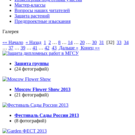
Мастер-классы
Вопросы наших читателей
Защита растений
Предпроектные изыскания
Галерея
«« Начало
« Назад
1
2
…
8
…
14
…
20
…
30
31
[32]
33
34
…
37
…
39
…
41
…
42
43
Дальше »
Конец »»
Защита группы
(24 фотографий)
Moscow Flower Show 2013
(21 фотографий)
Фестиваль Сады России 2013
(8 фотографий)