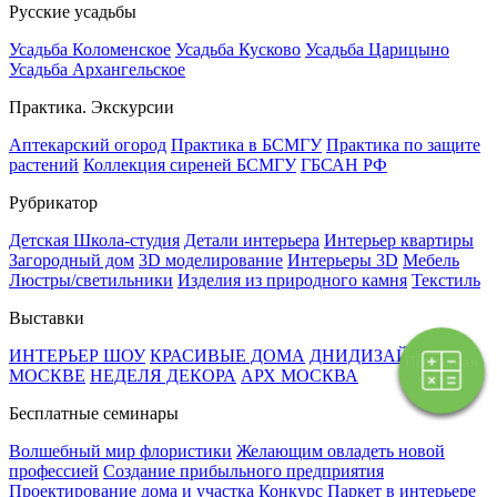
Русские усадьбы
Усадьба Коломенское
Усадьба Кусково
Усадьба Царицыно
Усадьба Архангельское
Практика. Экскурсии
Аптекарский огород
Практика в БСМГУ
Практика по защите
растений
Коллекция сиреней БСМГУ
ГБСАН РФ
Рубрикатор
Детская Школа-студия
Детали интерьера
Интерьер квартиры
Загородный дом
3D моделирование
Интерьеры 3D
Мебель
Люстры/светильники
Изделия из природного камня
Текстиль
Выставки
ИНТЕРЬЕР ШОУ
КРАСИВЫЕ ДОМА
ДНИДИЗАЙНА В
Поэтапная
МОСКВЕ
НЕДЕЛЯ ДЕКОРА
АРХ МОСКВА
оплата
Бесплатные семинары
Волшебный мир флористики
Желающим овладеть новой
профессией
Создание прибыльного предприятия
Проектирование дома и участка
Конкурс Паркет в интерьере