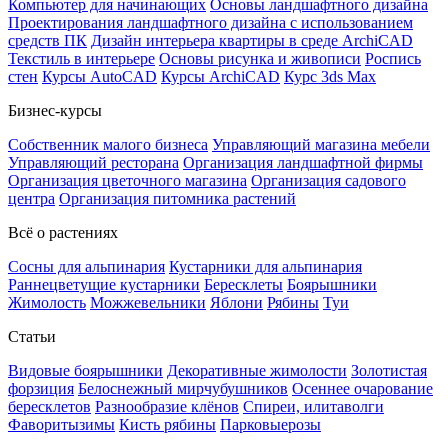
Компьютер для начинающих
Основы ландшафтного дизайна
Проектирования ландшафтного дизайна с использованием
средств ПК
Дизайн интерьера квартиры в среде ArchiCAD
Текстиль в интерьере
Основы рисунка и живописи
Роспись
стен
Курсы AutoCAD
Курсы ArchiCAD
Курс 3ds Max
Бизнес-курсы
Собственник малого бизнеса
Управляющий магазина мебели
Управляющий ресторана
Организация ландшафтной фирмы
Организация цветочного магазина
Организация садового
центра
Организация питомника растений
Всё о растениях
Сосны для альпинария
Кустарники для альпинария
Раннецветущие кустарники
Бересклеты
Боярышники
Жимолость
Можжевельники
Яблони
Рябины
Туи
Статьи
Видовые боярышники
Декоративные жимолости
Золотистая
форзиция
Белоснежный мирчубушников
Осеннее очарование
бересклетов
Разнообразие клёнов
Спиреи, илитаволги
Фаворитызимы
Кисть рябины
Парковыерозы