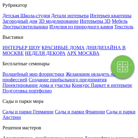
Рубрикатор
Детская Школа-студия
Детали интерьера
Интерьер квартиры
Загородный дом
3D моделирование
Интерьеры 3D
Мебель
Люстры/светильники
Изделия из природного камня
Текстиль
Выставки
ИНТЕРЬЕР ШОУ
КРАСИВЫЕ ДОМА
ДНИДИЗАЙНА В
МОСКВЕ
НЕДЕЛЯ ДЕКОРА
АРХ МОСКВА
Бесплатные семинары
Поэтапная
оплата
Волшебный мир флористики
Желающим овладеть новой
профессией
Создание прибыльного предприятия
Проектирование дома и участка
Конкурс Паркет в интерьере
Подготовка портфолио
Сады и парки мира
Сады и парки Германии
Сады и парки Франции
Сады и парки
Австрии
Решения мастеров