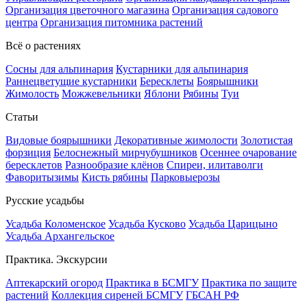
Организация цветочного магазина
Организация садового
центра
Организация питомника растений
Всё о растениях
Сосны для альпинария
Кустарники для альпинария
Раннецветущие кустарники
Бересклеты
Боярышники
Жимолость
Можжевельники
Яблони
Рябины
Туи
Статьи
Видовые боярышники
Декоративные жимолости
Золотистая
форзиция
Белоснежный мирчубушников
Осеннее очарование
бересклетов
Разнообразие клёнов
Спиреи, илитаволги
Фаворитызимы
Кисть рябины
Парковыерозы
Русские усадьбы
Усадьба Коломенское
Усадьба Кусково
Усадьба Царицыно
Усадьба Архангельское
Практика. Экскурсии
Аптекарский огород
Практика в БСМГУ
Практика по защите
растений
Коллекция сиреней БСМГУ
ГБСАН РФ