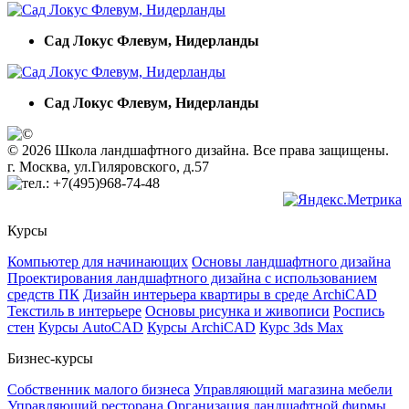
Сад Локус Флевум, Нидерланды
Сад Локус Флевум, Нидерланды
© 2026 Школа ландшафтного дизайна. Все права защищены.
г. Москва, ул.Гиляровского, д.57
+7(495)968-74-48
Курсы
Компьютер для начинающих
Основы ландшафтного дизайна
Проектирования ландшафтного дизайна с использованием
средств ПК
Дизайн интерьера квартиры в среде ArchiCAD
Текстиль в интерьере
Основы рисунка и живописи
Роспись
стен
Курсы AutoCAD
Курсы ArchiCAD
Курс 3ds Max
Бизнес-курсы
Собственник малого бизнеса
Управляющий магазина мебели
Управляющий ресторана
Организация ландшафтной фирмы