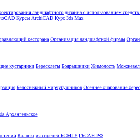
оектирования ландшафтного дизайна с использованием средст
utoCAD
Курсы ArchiCAD
Курс 3ds Max
правляющий ресторана
Организация ландшафтной фирмы
Орган
щие кустарники
Бересклеты
Боярышники
Жимолость
Можжевел
орзиция
Белоснежный мирчубушников
Осеннее очарование бере
ба Архангельское
астений
Коллекция сиреней БСМГУ
ГБСАН РФ