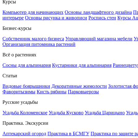
Курсы
Компьютер для начинающих
Основы ландшафтного дизайна
Пр
интерьере
Основы рисунка и живописи
Роспись стен
Курсы A
Бизнес-курсы
Собственник малого бизнеса
Управляющий магазина мебели
У
Организация питомника растений
Всё о растениях
Сосны для альпинария
Кустарники для альпинария
Раннецвету
Статьи
Видовые боярышники
Декоративные жимолости
Золотистая ф
Фаворитызимы
Кисть рябины
Парковыерозы
Русские усадьбы
Усадьба Коломенское
Усадьба Кусково
Усадьба Царицыно
Усадь
Практика. Экскурсии
Аптекарский огород
Практика в БСМГУ
Практика по защите р