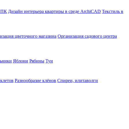
в ПК
Дизайн интерьера квартиры в среде ArchiCAD
Текстиль в
изация цветочного магазина
Организация садового центра
ьники
Яблони
Рябины
Туи
склетов
Разнообразие клёнов
Спиреи, илитаволги