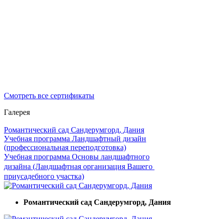
Смотреть все сертификаты
Галерея
Романтический сад Сандерумгорд, Дания
Учебная программа Ландшафтный дизайн
(профессиональная переподготовка)
Учебная программа Основы ландшафтного
дизайна (Ландшафтная организация Вашего
приусадебного участка)
Романтический сад Сандерумгорд, Дания