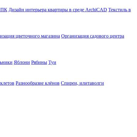
в ПК
Дизайн интерьера квартиры в среде ArchiCAD
Текстиль в
изация цветочного магазина
Организация садового центра
ьники
Яблони
Рябины
Туи
склетов
Разнообразие клёнов
Спиреи, илитаволги