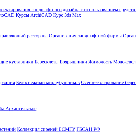
оектирования ландшафтного дизайна с использованием средст
utoCAD
Курсы ArchiCAD
Курс 3ds Max
правляющий ресторана
Организация ландшафтной фирмы
Орган
щие кустарники
Бересклеты
Боярышники
Жимолость
Можжевел
орзиция
Белоснежный мирчубушников
Осеннее очарование бере
ба Архангельское
астений
Коллекция сиреней БСМГУ
ГБСАН РФ