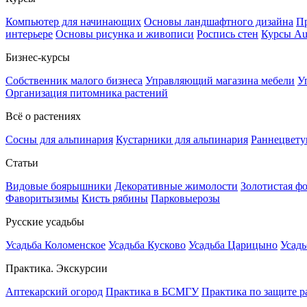
Компьютер для начинающих
Основы ландшафтного дизайна
Пр
интерьере
Основы рисунка и живописи
Роспись стен
Курсы A
Бизнес-курсы
Собственник малого бизнеса
Управляющий магазина мебели
У
Организация питомника растений
Всё о растениях
Сосны для альпинария
Кустарники для альпинария
Раннецвету
Статьи
Видовые боярышники
Декоративные жимолости
Золотистая ф
Фаворитызимы
Кисть рябины
Парковыерозы
Русские усадьбы
Усадьба Коломенское
Усадьба Кусково
Усадьба Царицыно
Усадь
Практика. Экскурсии
Аптекарский огород
Практика в БСМГУ
Практика по защите р